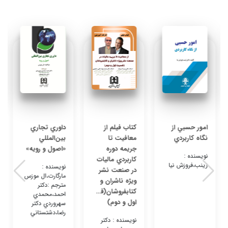
امور حسبي از
كتاب فيلم از
داوري تجاري
نگاه كاربردي
معافيت تا
بين‌المللي
جريمه دوره
«اصول و رويه»
نویسنده :
كاربردي ماليات
زينب،فروزش نيا
نویسنده :
در صنعت نشر
مارگارت،ال موزس
ويژه ناشران و
مترجم :دكتر
كتابفروشان(قسمت
احمد،محمدي
اول و دوم)
سهروردي دكتر
رضا،دشتستاني
نویسنده : دكتر