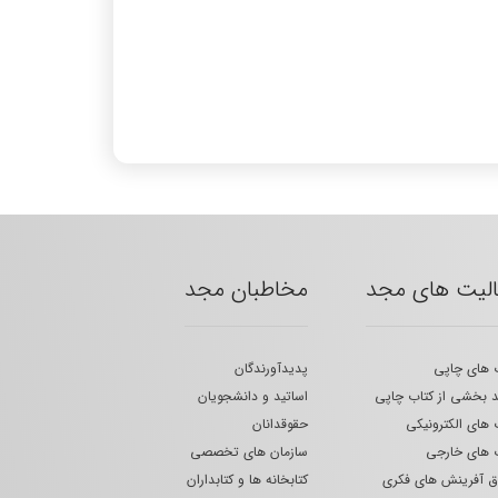
الیت های مجد
مخاطبان مجد
 های چاپی
پدیدآورندگان
 بخشی از کتاب چاپی
اساتید و دانشجویان
 های الکترونیکی
حقوقدانان
 های خارجی
سازمان های تخصصی
 آفرینش های فکری
کتابخانه ها و کتابداران