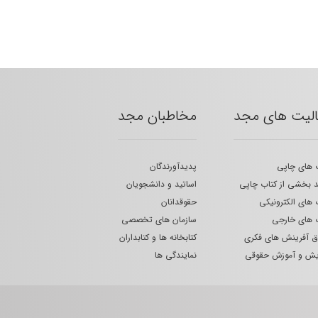
الیت های مجد
مخاطبان مجد
 های چاپی
پدیدآورندگان
 بخشی از کتاب چاپی
اساتید و دانشجویان
 های الکترونیکی
حقوقدانان
 های خارجی
سازمان های تخصصی
 آفرینش های فکری
کتابخانه ها و کتابداران
یش و آموزش حقوقی
نمایندگی ها