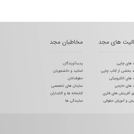
الیت های مجد
مخاطبان مجد
 های چاپی
پدیدآورندگان
 بخشی از کتاب چاپی
اساتید و دانشجویان
 های الکترونیکی
حقوقدانان
 های خارجی
سازمان های تخصصی
 آفرینش های فکری
کتابخانه ها و کتابداران
یش و آموزش حقوقی
نمایندگی ها