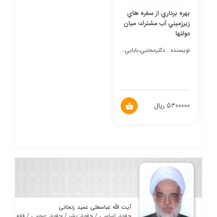
بهره برداري از سفره هاي
زيرزميني آب مشترك ميان
دولتها
نویسنده : دكترمجتبي،بابايي حسن،بابايي زكليكي
5300000 ریال
آیت الله عباسعلی عمید زنجانی
حقوق اساسی / حقوق بشر / حقوق عمومی / فقه