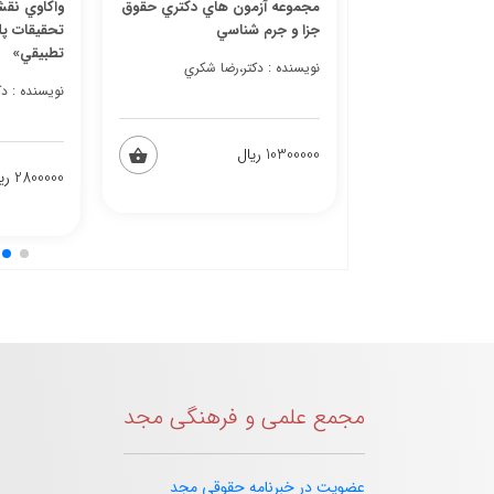
رشناسي ارشد حقوق
مجموعه آزمون هاي دكتري حقوق
واكاوي نقش
جزا و جرم شناسي
تحقيقات پ
تطبيقي»
نویسنده : دكتر،رضا شكري فاطمه،توكلي
نویسنده : دكتر،رضا شكري
نویسنده : د
10300000 ریال
2800000 ریال
مجمع علمی و فرهنگی مجد
عضویت در خبرنامه حقوقی مجد