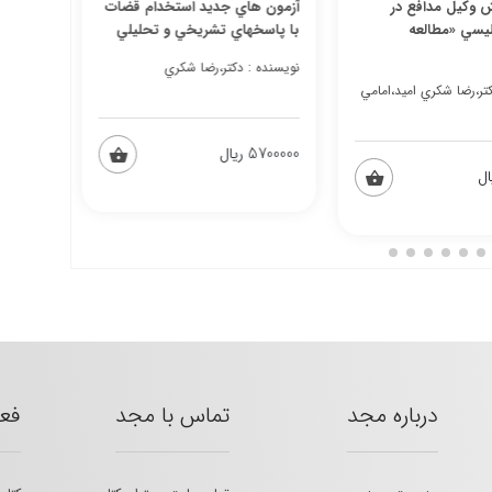
 وكيل مدافع در
آزمون هاي جديد استخدام قضات
آزمون ه
ليسي «مطالعه
با پاسخهاي تشريخي و تحليلي
پاسخها
نویسنده : دكتر،رضا شكري
نویسنده 
كتر،رضا شكري اميد،امامي
5700000 ریال
9000000 ریال
درباره مجد
تماس با مجد
فع