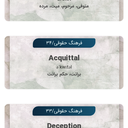
متوفی، مرحوم، میت، مرده
فرهنگ حقوقی/۳۴
Acquittal
əˈkwɪtəl
برائت، حکم برائت
فرهنگ حقوقی/۳۳
Deception