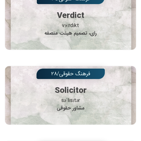
Verdict
vɝːrdɪkt
رای، تصمیم هیئت منصفه
فرهنگ حقوقی/۲۸
Solicitor
səˈlɪsɪtər
مشاور حقوقی