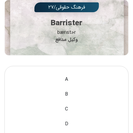
فرهنگ حقوقی/۲۷
Barrister
bærɪstɚr
وکیل مدافع
A
B
C
D