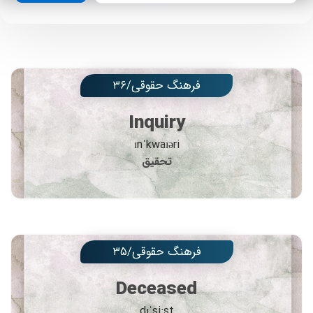
فرهنگ حقوقی/۳۶
Inquiry
ɪnˈkwaɪəri
تحقیق
فرهنگ حقوقی/۳۵
Deceased
dɪˈsiːst