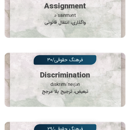
Assignment
əˈsaɪnmənt
واگذاری، انتقال قانونی
فرهنگ حقوقی/۳۰
Discrimination
dɪskrɪmɪˈneɪʃən
تبعیض، ترجیح بلا مرجح
فرهنگ حقوقی/۲۹