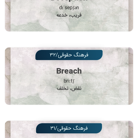
dɪˈsepʃən
فریب، خدعه
فرهنگ حقوقی/۳۲
Breach
briːtʃ
نقض، تخلف
فرهنگ حقوقی/۳۱