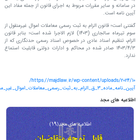
در سامانه و سایر مقررات مربوط به اجرای قانون از جمله مفاد این
آیین نامه است.
گفتنی است؛ قانون الزام به ثبت رسمی معاملات اموال غیرمنقول از
سوم تیرماه سالجاری (۱۴۰۳) لازم الاجرا شده است؛ بنابر قانون
الزام، تنظیم اسناد عادی در خصوص اسناد رسمی حدنگاری که از
۱۴۰۳/۴/۳ صادر شده در محاکم و ادارات دولتی قابلیت استماع
ندارد.
https://majdlaw.ir/wp-content/uploads/2024/10/
آیین_نامه_ماده_3_ق_الزام_به_ثبت_رسمی_معاملات_اموال_غیر_منقول_به.pdf
اطلاعیه های مجد