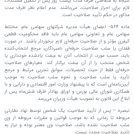
نتیجه به متقاضی ظرف مدت بیست روز پس از تکمیل مستندات
لازم برای احراز صلاحیت، می‌باشند. عدم اعلام نظر ظرف مدت
مذکور در حکم تأیید صلاحیت است.
ماده ۵۶۴- اعضای هیأت مدیره شرکتهای سهامی عام، مختلط
سهامی عام و تعاونی سهامی عام باید فاقد محکومیت قطعی
کیفری مؤثر و از صلاحیت حرفه‌ای لازم برخوردار باشند. در صورت
فقدان یا سلب صلاحیت حرفه‌ای نامبردگان، مرجع انتخاب‌کننده
باید، حسب مورد، از انتخاب آنان به سِمَت یادشده خودداری یا
شخص منتخب را از آن سِمَت برکنار کند. معیارهای صلاحیت
حرفه‌ای فقط از حیث تحصیلات، سوابق تجربی مرتبط و مرجع
تأیید یا سلب صلاحیت و نحوه سلب صلاحیت به موجب
آیین‌نامه‌‌ای است که با پیشنهاد وزارت امور اقتصادی و دارایی و با
همکاری شورای عالی بورس و اوراق بهادار ظرف شش‌ماه پس از
ابلاغ این قانون به تصویب هیأت وزیران می‌رسد.
تبصره – پس از تأیید صلاحیت یک شخص توسط نهاد نظارتی
مربوطه تا زمانی که به موجب قوانین و مقررات مربوطه از وی
سلب صلاحیت نشده باشد، صلاحیت وی معتبر بوده و نیاز به
تایید صلاحیت مجدد نیست.