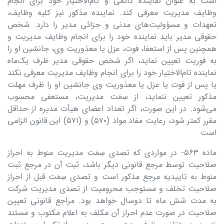
است به عنوان نماینده دائمی و تام‌الاختیار خود برای انجام
وظایف مدیریت معرفی کند. نماینده مذکور نیز کلیه وظایف،
تعهدات و مسؤولیت‌های مدنی و جزائی مدیر را دارد. شخص
حقوقی مدیر باید نماینده خود را برای انجام وظایف مدیریت و
همچنین پس از استعفا، فوت، عزل یا معذوریت وی، جانشین او را
به فوریت تعیین نماید، اگر شخص حقوقی مدیر ظرف یک‌ماه
نماینده تام‌الاختیار خود را برای انجام وظایف مدیریت معرفی نکند
یا پس از فوت یا عزل یا معذوریت وی جانشین او را ظرف مهلت
مذکور تعیین ننماید، از سِمَت مدیریت، مستعفی محسوب
می‌شود. در این صورت، اگر تعداد اعضای هیأت مدیره از حداقل
مقرر کمتر شود، رعایت مفاد مواد (۵۷۰) و (۵۷۱) این قانون الزامی
است
ماده ۵۶۳- در مواردی که تصدی سِمَت مدیریت منوط به احراز
صلاحیت توسط مرجع قانونی دیگر باشد، ثبت آن در مرجع ثبت
منوط به تاییدیه مرجع مذکور است و تصدی سِمَت قبل از احراز
صلاحیت تخلف و مستوجب محرومیت از تصدی مدیریت شرکت
به مدت شش ماه تا دوسال خواهد بود. مراجع قانونی تعیین
صلاحیت در صورت عدم احراز آن مکلف به اعلام مکتوب و مستند