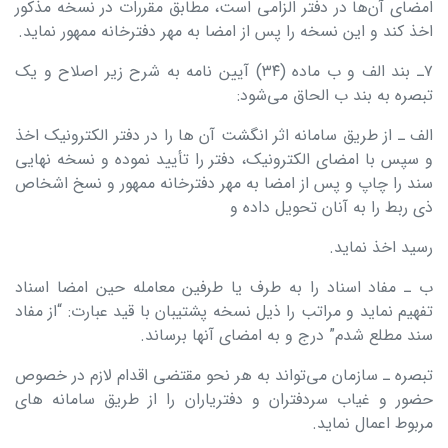
امضای آن‌ها در دفتر الزامی است، مطابق مقررات در نسخه مذکور
اخذ کند و این نسخه را پس از امضا به مهر دفترخانه ممهور نماید.
۷ـ بند الف و ب ماده (۳۴) آیین نامه به شرح زیر اصلاح و یک
تبصره به بند ب الحاق می‌شود:
الف ـ از طریق سامانه اثر انگشت آن ها را در دفتر الکترونیک اخذ
و سپس با امضای الکترونیک، دفتر را تأیید نموده و نسخه نهایی
سند را چاپ و پس از امضا به مهر دفترخانه ممهور و نسخ اشخاص
ذی ربط را به آنان تحویل داده و
رسید اخذ نماید.
ب ـ مفاد اسناد را به طرف یا طرفین معامله حین امضا اسناد
تفهیم نماید و مراتب را ذیل نسخه پشتیبان با قید عبارت: “از مفاد
سند مطلع شدم” درج و به امضای آنها برساند.
تبصره ـ سازمان می‌تواند به هر نحو مقتضی اقدام لازم در خصوص
حضور و غیاب سردفتران و دفتریاران را از طریق سامانه های
مربوط اعمال نماید.