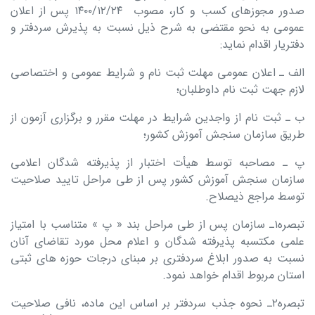
صدور مجوزهای کسب و کار، مصوب ۲۴‏‏/۱۲‏‏/۱۴۰۰ پس از اعلان
عمومی به نحو مقتضی به شرح ذیل نسبت به پذیرش سردفتر و
دفتریار اقدام نماید:
الف‏‏ ـ اعلان عمومی مهلت ثبت نام و شرایط عمومی و اختصاصی
لازم جهت ثبت نام داوطلبان؛
ب‏‏ ـ ثبت نام از واجدین شرایط در مهلت مقرر و برگزاری آزمون از
طریق سازمان سنجش آموزش کشور؛
پ‏‏ ـ مصاحبه توسط هیأت اختبار از پذیرفته شدگان اعلامی
سازمان سنجش آموزش کشور پس از طی مراحل تایید صلاحیت
توسط مراجع ذیصلاح.
تبصره۱‏ـ سازمان پس از طی مراحل بند « پ » متناسب با امتیاز
علمی مکتسبه پذیرفته شدگان و اعلام محل مورد تقاضای آنان
نسبت به صدور ابلاغ سردفتری بر مبنای درجات حوزه های ثبتی
استان مربوط اقدام خواهد نمود.
تبصره۲ـ نحوه جذب سردفتر بر اساس این ماده، نافی صلاحیت