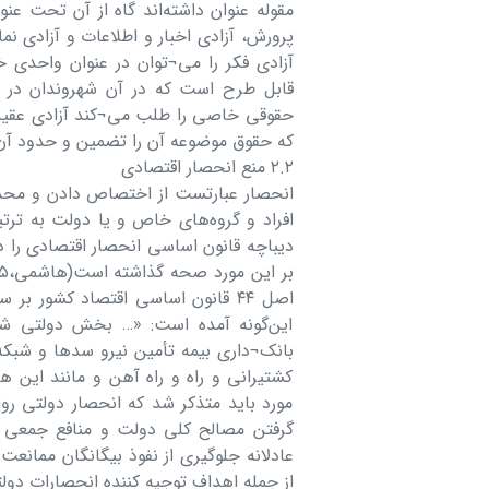
مقوله عنوان داشته‌اند گاه از آن تحت عنو
آزادی فکر را می¬توان در عنوان واحدی 
قابل طرح است که در آن شهروندان در 
حقوقی خاصی را طلب می¬کند آزادی عقیده
که حقوق موضوعه آن را تضمین و حدود آن را م
۲.۲ منع انحصار اقتصادی
انحصار عبارتست از اختصاص دادن و محد
افراد و گروه‌های خاص و یا دولت به ترتی
اصل ۴۴ قانون اساسی اقتصاد کشور
این‌گونه آمده است: «… بخش دولتی شام
بانک¬داری بیمه تأمین نیرو سدها و شبکه 
کشتیرانی و راه و راه آهن و مانند این
مورد باید متذکر شد که انحصار دولتی رو
گرفتن مصالح کلی دولت و منافع جمعی 
عادلانه جلوگیری از نفوذ بیگانگان ممانعت
از جمله اهداف توجیه کننده انحصارات دولتی به ش