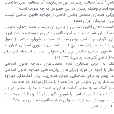
ص؟ ثانیاً دخالت رهبر در امور سازمان‌ها آیا مخالف اصل حاکمیت
 نحوه انجام وظیفه رهبری در این خصوص به چه صورت است؟
 که ویژگی هنجاری مختص بخش خاصی از دیباچه قانون اساسی نیست
 دربردارد. برای نمونه؛
م قسمت¬های قانون اساسی و برتری آن بر سایر هنجار¬های حقوقی
حقوقدانان همراه شد و بر اجراء قانون عادی در صورت مخالفت آن با
رای نگهبان بر اساسی بودن مصوبات مجلس شورای اسلامی ( اصول
دیدی را در¬باره ارزش هنجاری قانون اساسی جمهوری اسلامی ایران به
ی¬گذارد»(تقی زاده،۱۳۸۶: ۱۳۰). یا «قانون اساسی هنجار برتر نظم حقوقی است و انسجام این نظم
قاضی(شریعت پناهی)،۱۳۷۱: ۶۱).
تقد به ارزش هنجاری تمام قسمت‌های دیباچه قانون اساسی
جعفری لنگرودی،۱۳۷۱: ۳۷). این نظر با آنچه در مورد ویژگی‌های زبان‌ساختی دیباچه قانون اساسی
اشد. چون به فرض شناسایی عنوان هنجاریت برای گذاره‌های دیباچه
 ساختار زبانی حقوقی در اجرا همراه با مشکل مواجه خواهند بود.
ا کمک منابع معتبر کتابخانه ای و اسناد و مدارک معتبر در پی
سخگویی به این پرسش‌ها هستند که؛ ۱. آیا دیباچه قانون اساسی را شورای نگهبان در آراء و نظرات خود مورد