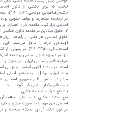
مؤسس کشور رسیده است، دلیلی ندارد که
ترتیب که برای بخشی از قانون اساس
باشیم(طبا
در بردارنده هنجارها و قواعد حقوقی بوده 
اساسی قرار گیرد، مقدمه دارای اعتباری برا
۲. حقوق بنیادین در مقدمه قانون اساسی ایران
حقوق اساسی هر ملتی از باورها، ارزش‌ها
اجتماعی افراد را شامل می‌شود. این
است(شاکری،1393: 416).
آنها در دیباچه قانون اساسی پرداخته اند(Hogg,2006:p.78).
دیباچه قانون اساسی ایران این حقوق و آز
است. در مقدمه قانون اساسی جمهوری اس
ملت ایران، عوامل و زمینه‌های اصلی ان
مردم در استقرار نظام جمهوری اسلامی عنا
توجه قانون‌گذار اساسی قرار گرفته است:
۲.۱ منع هرگونه استبداد فکری
منع استبداد فکری را در معنی مخالف آن 
اساسی این مهم را به صورت مطلق و کلی به
در مورد اینکه آزادی اندیشه چیست و بر 