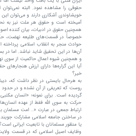
ایران متنی با یک بافت واحد نیست اما در
حقوقی را مشاهده نمود. البته نمی‌توان 
خویشاوندی آشکاری دارند و می‌توان این ر
خصوصاً در قسمت‌های طلیعه نهضت، حکو
حوادث منجر به انقلاب اسلامی پرداخته ا
آن‌ها در این تحقیق شاید نباشد. اما در بس
و همچنین شیوه اعمال حاکمیت از سوی ن
آیا این گزاره‌ها دارای ارزش هنجارهای ح
خیر؟
به هرحال بایستی در نظر داشت که، دیبا
روست که تعریفی از آن نشده و در حدود و 
گردیده است. برای نمونه؛ «انسان مکتبی»
حرکت به سوی الله فقط از عهده انسان‌ها
ارتباط جمعی در عبارت «… امت مسلمان با ا
در ساختن جامعه اسلامی مشارکت جویند…
یا منظور مسلمانان با تابعیت ایرانی است؟
وظایف اصیل اسلامی که در قسمت ولایت ف