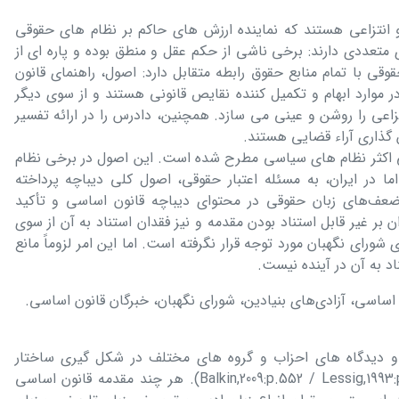
انتزاعی هستند که نماینده ارزش های حاکم بر نظام های حقوقی
متعددی دارند: برخی ناشی از حکم عقل و منطق بوده و پاره ای از
ی با تمام منابع حقوق رابطه متقابل دارد: اصول، راهنمای قانون
در موارد ابهام و تکمیل کننده نقایص قانونی هستند و از سوی دیگر
تزاعی را روشن و عینی می سازد. همچنین، دادرس را در ارائه تفسیر
زش گذاری آراء قضایی هستند.
 اکثر نظام های سیاسی مطرح شده است. این اصول در برخی نظام
ما در ایران، به مسئله اعتبار حقوقی، اصول کلی دیباچه پرداخته
عف‌های زبان حقوقی در محتوای دیباچه قانون اساسی و تأکید
بر غیر قابل استناد بودن مقدمه و نیز فقدان استناد به آن از سوی
ورای نگهبان مورد توجه قرار نگرفته است. اما این امر لزوماً مانع
 به آن در آینده نیست.
 اساسی، آزادی‌های بنیادین، شورای نگهبان، خبرگان قانون اساسی.
و دیدگاه های احزاب و گروه های مختلف در شکل گیری ساختار
سیاسی یک کشور می باشد(Balkin,2009:p.552 / Lessig,1993:pp.1174-1178). هر چند مقدمه قانون اساسی