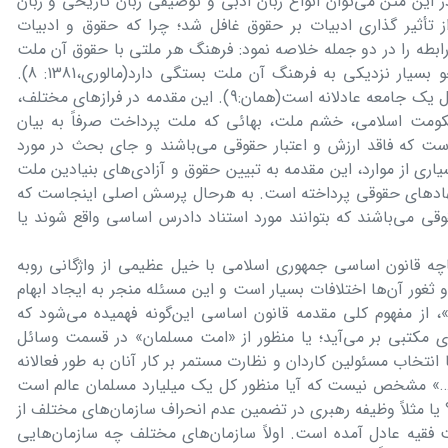
 این متن می‌توان انواع زبان ادبی و توصیفی زبان تاریخی و زبان
از تأثیر گذاری ادبیات بر حقوق غافل شد؛ چرا که حقوق و ادبیات
ابطه را در دو جمله خلاصه نمود: فرهنگ هر ملتی با حقوق آن ملت
آمیخته است و حقوق هر ملت نیز به نحو بسیار نزدیکی به فرهنگ آن ملت بستگی دارد(مالوری،1381: 8).
همچنین حقوق در ادبیات، بیان کننده اصول یک جامعه عادلانه است(همان:9). این مقدمه در فرازهای مختلف،
مت اسلامی، خشم ملت، بهائی که ملت پرداخت صرفاً به بیان
ست که فاقد ارزش و اعتبار حقوقی می‌باشند و جای بحث در مورد
یاری از موارد، این مقدمه به تبیین حقوق و آزادی‌های بنیادین ملت
هادهای حقوقی پرداخته است. به هرحال پرسش اصلی اینجاست که
قوقی می‌باشند که بتوانند مورد استناد دادرس اساسی واقع شوند یا
چه قانون اساسی جمهوری اسلامی با خیل عظیمی از واژگانی روبه
ثغور آن‌ها اختلافات بسیار است و این مسئله منجر به ایجاد ابهام
، از مفهوم کلی مقدمه قانون اساسی این‌گونه فهمیده می‌شود که
ی مکتبی بر می‌آید؛ یا منظور از «امت مسلمان» در قسمت وسائل
نتخاب مسئولین کاردان و نظارت مستمر بر کار آنان به طور فعالانه
» مشخص نیست که آیا منظور کل یک میلیارد مسلمان عالم است
 یا مثلاً وظیفه رهبری در تضمین عدم انحراف سازمان‌های مختلف از
قیه عادل آمده است. اولاً سازمان‌های مختلف چه سازمان‌هایی