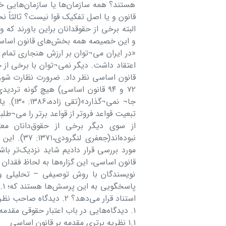
هستند؟ همه سازمان‌ها یا سازمان‌هایی خا
قانون و یا اصل تفکیک قوا نیست؟ ثالثاً
البته برخی از حقوقدانان براین باورند
و این خصیصه همه بخش‌های قانون اساسی را
«در ایران می¬توان بر ارزش هنجاری تما
اعتقاد داشت. دیگر نمی¬توان با برخی از 
قانون اساسی نظر داد. ضرورت نظارت شو
۷۲ و ۹۴ قانون اساسی) هیچ گونه تر
جا¬ نم
تبعیت قواعد فروتر از قواعد برتر را می¬طلبد»( 
از سوی دیگر برخی از حقوق‌دانان مع
نبوده‌اند(
مورد بررسی قرار دادیم شاید نزدیک‌تر ب
قانون اساسی، این گزاره‌ها به لحاظ فقدان
نویسندگان با روش توصیفی – تحلیلی و ب
پا
استناد قرار می‌دهد؟ ۲. دیدگاه صاحب نظران حقوق، در مورد ارزش حقوقی دیباچه قانون اساسی چیست؟
۱. دیدگاه‌هایی در باب اعتبار حقوقی مقدمه قانون اساسی
۱.۱ نظریه برتری مقدمه بر قانون اساسی