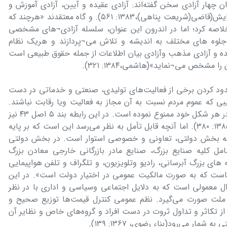
ان چهار آزادی سخن گفته‌اند: آزادی عقیده و آیین، آزادی آموزش و
پرورش، آزادی اخبار و اطلاعات و آزادی نمایش(قاضی(شریعت پناهی)،۱۳۸۳: ۵۶۱). و گاه معتقدند «هرچند که
خلاصه کرد؛ اما در اندرون این عنوان، سلسله آزادی¬های مشخصی
جلوه های مختلف به اندیشه و تلاش می¬پردازند و هریک نظام
 و آزادی مذهب وآزادی بیان اطلاعات از جمله حقوق طبیعی است
شخص می¬نماید»(هاشمی،۱۳۸۴: ۳۲۱).
ود کردن برخی از فعالیت‌های تولیدی، صنعتی و خدماتی در دست
بی که عموم مردم نسبت به آن مجاز به فعالیت ویا رقابت نباشند.
دیباچه قانون اساسی انحصار اقتصادی را در هر شکل خود ممنوع نموده است. در این رابطه بند ۵ اصل ۴۳ نیز
بر این مورد صحه گذاشته است(هاشمی،۱۳۸۵: ۳۸۰). اما آنچه قابل تأمل به نظر می‌رسد این است که بر پایه
 بر سه بخش دولتی، تعاونی و خصوصی استوار است. در بخش دولتی
ل کلیه صنایع بزرگ، صنایع مادر بازرگانی خارجی معادن بزرگ
های بزرگ آبرسانی، رادیو وتلویزیون، و تلگراف و تلفن هواپیمایی
 هاست که به صورت مالکیت عمومی در اختیار دولت است». در این
ال معمولی است که به دلایل اجتماعی وسیاسی و اداری با در نظر
ملت صورت می‌گیرد. نظم عمومی کنترل قیمت‌ها توزیع صحیح و
 از تکاثر و تداول ثروت در دست افراد و گروه‌های خاص و نظایر آن
مار می‌رود(بناء رضوی، ۱۳۶۷: ۱۳۹).