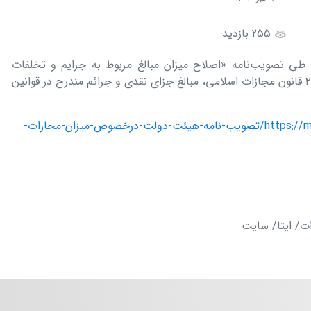
255 بازدید
هیئت وزیران در جلسه مورخ ۱۴۰۳/۳/۳۰ طی تصویب‌نامه «اصلاح میزان مبالغ مربوط به جرایم و تخلفات
مندرج در قوانین مختلف» در اجرای ماده ۲۸ قانون مجازات اسلامی، مبالغ جزای نقدی و جرائم مندرج در قوانین
https://majdlaw.ir/wp-content/uploads/2024/06/تصویب-نامه-هیئت-دولت-درخصوص-میزان-مجازات-
ات/ ایتا/ سایت