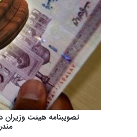
تصویبنامه هیئت وزیران د
مندر