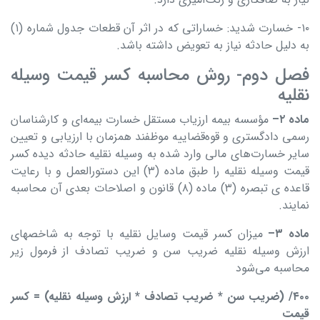
۱۰- خسارت شدید: خساراتی که در اثر آن قطعات جدول شماره (۱)
به دلیل حادثه نیاز به تعویض داشته باشد.
فصل دوم- روش محاسبه کسر قیمت وسیله
نقلیه
ماده
۲
–
مؤسسه بیمه ارزیاب مستقل خسارت بیمه‌ای و کارشناسان
رسمی دادگستری و قوه‌قضاییه موظفند همزمان با ارزیابی و تعیین
سایر خسارت‌های مالی وارد شده به وسیله نقلیه حادثه دیده کسر
قیمت وسیله نقلیه را طبق ماده (۳) این دستورالعمل و با رعایت
قاعده ی تبصره (۳) ماده (۸) قانون و اصلاحات بعدی آن محاسبه
نمایند.
ماده
۳
–
میزان کسر قیمت وسایل نقلیه با توجه به شاخصهای
ارزش وسیله نقلیه ضریب سن و ضریب تصادف از فرمول زیر
محاسبه می‌شود
۴۰۰
/ (
ضریب سن * ضریب تصادف * ارزش وسیله نقلیه) = کسر
قیمت