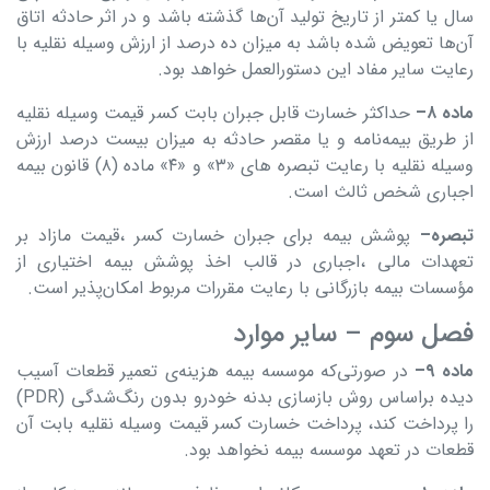
سال یا کمتر از تاریخ تولید آن‌ها گذشته باشد و در اثر حادثه اتاق
آن‌ها تعویض شده باشد به میزان ده درصد از ارزش وسیله نقلیه با
رعایت سایر مفاد این دستورالعمل خواهد بود.
ماده
۸
–
حداکثر خسارت قابل جبران بابت کسر قیمت وسیله نقلیه
از طریق بیمه‌نامه و یا مقصر حادثه به میزان بیست درصد ارزش
وسیله نقلیه با رعایت تبصره های «۳» و «۴» ماده (۸) قانون بیمه
اجباری شخص ثالث است.
تبصره
–
پوشش بیمه برای جبران خسارت کسر ،قیمت مازاد بر
تعهدات مالی ،اجباری در قالب اخذ پوشش بیمه اختیاری از
مؤسسات بیمه بازرگانی با رعایت مقررات مربوط امکان‌پذیر است.
فصل سوم – سایر موارد
ماده
۹
–
در صورتی‌که موسسه بیمه هزینه‌ی تعمیر قطعات آسیب
دیده براساس روش بازسازی بدنه خودرو بدون رنگ‌شدگی (PDR)
را پرداخت کند، پرداخت خسارت کسر قیمت وسیله نقلیه بابت آن
قطعات در تعهد موسسه بیمه نخواهد بود.