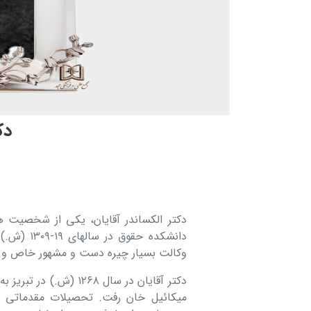
دك
دكتر الكساندر آقایان، یكی از شخصیت ه
دانشكده ح
وكالت بسیار چیره دست و مشهور خاص و ع
دكتر آقایان در سال ۲۶۸
میكائیل خان رفت. تحصیلات مقدماتی و 