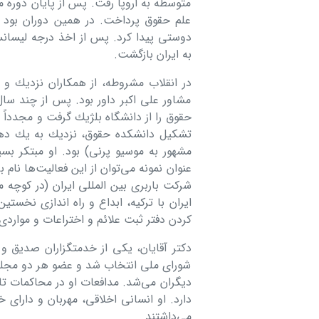
متوسطه به اروپا رفت. پس از پایان دوره 
علم حقوق پرداخت. در همین دوران بود كه 
به ایران بازگشت.
در انقلاب مشروطه، از همكاران نزدیك و
مشاور علی اكبر داور بود. پس از چند سا
حقوق را از دانشگاه بلژیك گرفت و مجدداً
تشكیل دانشكده حقوق، نزدیك به یك دهه
عنوان نمونه می‌توان از این فعالیت‌ها نا
شركت باربری بین المللی ایران (در كوچه ممت
ایران با تركیه، ابداع و راه اندازی نخس
كردن دفتر ثبت علائم و اختراعات و مواردی
دكتر آقایان، یكی از خدمتگزاران صدیق و
شورای ملی انتخاب شد و عضو هر دو مجلس 
دیگران می‌شد. مدافعات او در محاكمات ت
دارد. او انسانی اخلاقی، مهربان و دارای
می‌داشتند.