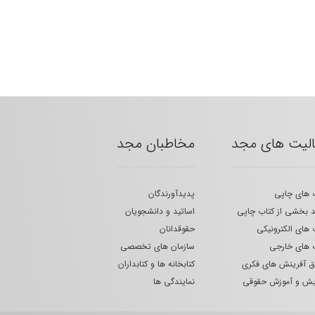
الیت های مجد
مخاطبان مجد
 های چاپی
پدیدآورندگان
 بخشی از کتاب چاپی
اساتید و دانشجویان
 های الکترونیکی
حقوقدانان
 های خارجی
سازمان های تخصصی
 آفرینش های فکری
کتابخانه ها و کتابداران
یش و آموزش حقوقی
نمایندگی ها