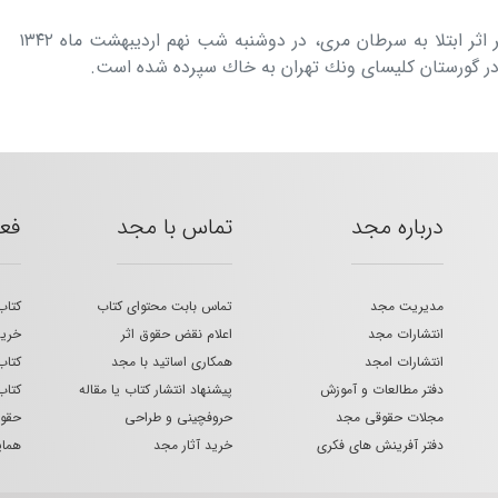
دكتر الكساندر آقایان در سن ۷۳ سالگی بر اثر ابتلا به سرطان مری، در دوشنبه شب نهم اردیبهشت ماه ۱۳۴۲
در گورستان كلیسای ونك تهران به خاك سپرده شده است.
درباره مجد
تماس با مجد
فع
مدیریت مجد
تماس بابت محتوای کتاب
کتاب
انتشارات مجد
اعلام نقض حقوق اثر
خرید
انتشارات امجد
همکاری اساتید با مجد
کتاب
دفتر مطالعات و آموزش
پیشنهاد انتشار کتاب یا مقاله
کتاب
مجلات حقوقی مجد
حروفچینی و طراحی
حقوق
دفتر آفرینش های فکری
خرید آثار مجد
هما