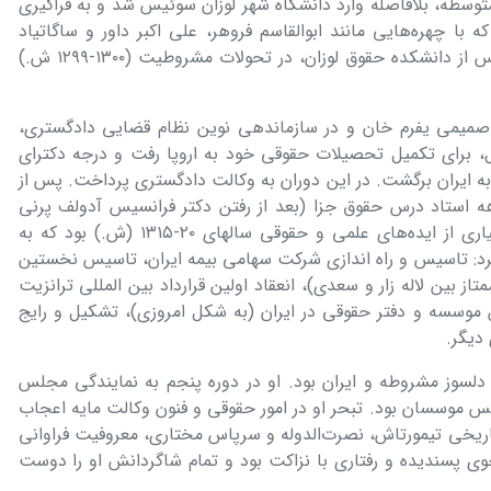
متوسطه، بلافاصله وارد دانشگاه شهر لوزان سوئیس شد و به فراگیری
با چهره‌هایی مانند ابوالقاسم فروهر، علی اكبر داور و ساگاتیاد
دوستی پیدا كرد. پس از اخذ درجه لیسانس از دانشكده حقوق لوزان، در تحولات مشروطیت (۱۳۰۰-۱۲۹۹ ش.)
 صمیمی یفرم خان و در سازماندهی نوین نظام قضایی دادگستری،
ل، برای تكمیل تحصیلات حقوقی خود به اروپا رفت و درجه دكترای
 به ایران برگشت. در این دوران به وكالت دادگستری پرداخت. پس از
 استاد درس حقوق جزا (بعد از رفتن دکتر فرانسیس آدولف پرنی
مشهور به موسیو پرنی) بود. او مبتكر بسیاری از ایده‌های علمی و حقوقی سالهای ۲۰-۱۳۱۵ (ش.) بود كه به
م برد: تاسیس و راه اندازی شركت سهامی بیمه ایران، تاسیس نخستین
از بین لاله زار و سعدی)، انعقاد اولین قرارداد بین المللی ترانزیت
تین موسسه و دفتر حقوقی در ایران (به شكل امروزی)، تشكیل و رایج
 دیگر.
 دلسوز مشروطه و ایران بود. او در دوره پنجم به نمایندگی مجلس
موسسان بود. تبحر او در امور حقوقی و فنون وكالت مایه اعجاب
اریخی تیمورتاش، نصرت‌الدوله و سرپاس مختاری، معروفیت فراوانی
 خوی پسندیده و رفتاری با نزاكت بود و تمام شاگردانش او را دوست