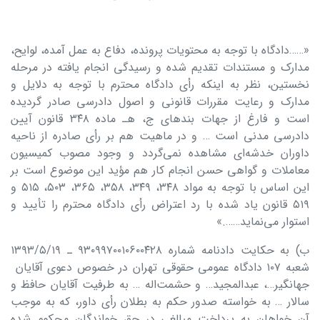
«……دادگاه با توجه به محتویات پرونده، دفاع به عمل آمده، لوایح،
مدارک و مستندات تقدیم شده و رسیدگی انجام یافته در مرحله
نخستین، نظر به اینکه رأی دادگاه محترم با توجه به دلایل و
مدارک و رعایت مقررات قانونی و اصول دادرسی صادر گردیده
است و فارغ از جهات بندهای ج، هـ ماده ۳۴۸ قانون آیین
دادرسی مدنی است … و در ماهیت هم بر رأی صادره از ناحیه
داوران خدشه‌ای مشاهده نمی‌گردد و وجود مصوب کمیسیون
معاملات و گواهی حسن انجام کار هم مؤید این موضوع است بر
این اساس با توجه به مواد ۳۴۸، ۳۴۹، ۳۵۸، ۳۶۵، ۵۰۳، ۵۱۵ و
۵۱۹ قانون یاد شده با رد اعتراض رأی دادگاه محترم را تأیید و
استوار می‌نماید…….»
ب) به حکایت دادنامه شماره ۹۳۰۹۹۷۰۰۱۰۶۰۰۴۲۸ ـ ۱۳۹۳/۵/۱۹
شعبه ۱۰۷ دادگاه عمومی حقوقی تهران در خصوص دعوی آقایان
جهانگیر…، عبدالمجید… و حشمت‌اله … به طرفیت آقایان حافظ و
سالار … به خواسته صدور حکم به بطلان رأی داور، که به موجب
آن خواهان به پرداخت مبالغی در حق خواندگان محکوم شده