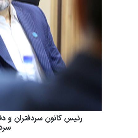
رئیس کانون سردفتران و دفت
سردف