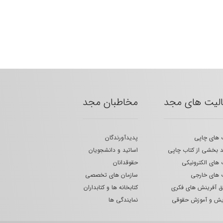
الیت های مجد
مخاطبان مجد
 های چاپی
پدیدآورندگان
 بخشی از کتاب چاپی
اساتید و دانشجویان
 های الکترونیکی
حقوقدانان
 های خارجی
سازمان های تخصصی
 آفرینش های فکری
کتابخانه ها و کتابداران
یش و آموزش حقوقی
نمایندگی ها