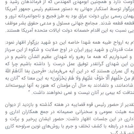
اومت دارد و همچنین ابومهدی المهندس که از فرماندهان رشید و
رگوار توسط استکبار جهانی به دستور مستقیم رئیس جمهور آمریکا
همان رسمی برای دولت عراق بود به طرز فجیع و ناجوانمردانه ترور و
ن قطعه قطعه شدند. مجامع جهانی مسئول و مدعی حقوق بشر موظف
یی نسبت به این اقدام خصمانه دولت ایالات متحده آمریکا هستند.
به ارواح طیبه همه شهدا خاصه این دو شهید بزرگوار اظهار نمود:
ت قدردان و شهید پرور ایران در اوج صلابت و شکوه از این سرباز
 امیدواریم که همه ما رهرو راه شهدای عظیم الشأن باشیم و در
ن این شهدای گرانقدر توفیق عمل درست را داشته باشیم چرا که
مصداق واقعی آیه شریفه ۱۷۰ سوره آل عمران هستند که در این آیه می‌فرماید: «فَرِحِینَ بِمَا آتَاهُمُ اللَّهُ
بِهِمْ مِنْ خَلْفِهِمْ أَلَّا خَوْفٌ عَلَیْهِمْ وَلَا هُمْ یَحْزَنُونَ» به این معنا که “آنان به
مانند، و دلشادند به حال آن مؤمنان که هنوز به آنها نپیوسته‌اند
 شتافت که بیمی بر آنان نیست و غمی نخواهند داشت. ”
ر از حضور رئیس قوه قضاییه در هفته گذشته و بازدید از دیوان
ه هیئت عمومی و سخنرانی صمیمانه در جمع همکاران اداری و
داری در این جلسات اظهار داشت: حضور ایشان پرخیر و برکت و
شده در رابطه با کشف تخلف و جرم با روش‌های نوین سرلوحه کاری
ر قرار گیرد.