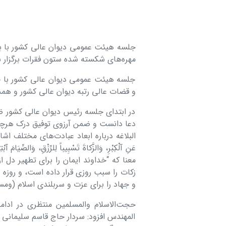
جلسه هیئت عمومی دیوان عالی کشور با ب
مهره‌های شکسته شده ستون فقرات برگزار 
جلسه هیئت عمومی دیوان عالی کشور با 
و قضات عالی رتبه دیوان عالی کشور و همچ
در ابتدای جلسه رئیس دیوان عالی کشور ض
البلاغه درباره ابعاد عبادت‌های مختلف اشاره کرد و گ
عَنِ آلْکِبْرِ، وَالزَّکاةَ تَسْبِیباً لِلرِّزْقِ، وَالصِّیَامَ آب
معنا که “خداوند ایمان را براى تطهیر دل 
زکات را سبب روزى قرار داده است، و روزه 
و جهاد را براى عزت و سربلندى اسلام (ومسل
حجت‌الاسلام والمسلمین منتظری در ادام
المهندس افزود: سردار حاج قاسم سلیمانی 