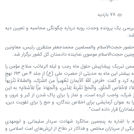
78 بازدید
ررسی یک پرونده وحدت رویه درباره چگونگی محاسبه و تعیین دیه
شد.
حضور حجت‌الاسلام والمسلمین محمدجعفر منتظری رئیس، معاونین
نین حجت‌الاسلام موسوی نماینده دادستان کل کشور برگزار شد.
من تبریک پیشاپیش حلول ماه رجب و لیله الرغائب سلاح مؤمن را
دعا دانست و ضمن آرزوی توفیق درک هرچه بیشتر این ماه به حدیثی از حضرت علی (ع) از جلد ۴ ص ۱۹۳ نهج
فت: «فَرَضَ آللّهُ آلاْیمانَ تَطْهِیراً مِنَ الشِّرْکِ، وَالصَّلاَةَ تَنْزِیهاً
ْتِلاَءً لاِخْلاَصِ آلْخَلْقِ، وَآلْحَجَّ تَقْرِبَةً لِلدِّینِ، وَآلْجَهَادَ عِزّاً لِلاْسْلاَمِ» به این
از شرک، واجب کرده است، و نماز را براى پاک شدن از کبر و غرور، و
را به عنوان آزمایشى براى اخلاص بندگان، و حج را براى تقویت دین،
مانان) قرار داده است”.
ه با اشاره به پنجمین سالگرد شهادت سردار سلیمانی و ابومهدی
یکی از سربازان مخلص و فداکار در دفاع از ارزش‌های امت اسلامی و