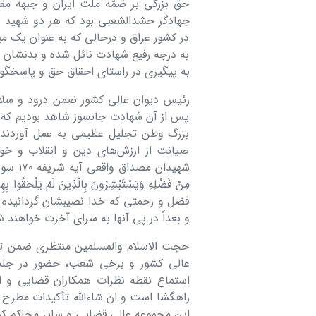
حق بزرگی بر ضمّه ملت ایران و جبهه مق
جهادگر حشدالشعبی بود که هر دو شهید بز
در کشور عراق و درحالی که به عنوان یک می
به درجه رفیع شهادت نائل شده و بدنشا
به پیگیری در راستای احقاق حق و پاسخگو
رئیس دیوان عالی کشور ضمن درود و سلام 
پس از آن شهادت جانسوز شاهد بودیم که مل
بزرگ وطن تجلیل عظیمی به عمل آوردند و
صیانت از ارزش‌های دین و انقلاب و خو
شهیدان 
مِنْ فَضْلِهِ وَیَسْتَبْشِرُونَ بِالَّذِینَ لَمْ یَلْحَقُوا 
فضل و رحمتی که خدا نصیبشان گردانیده شاد
و بعداً در پی آنها به سرای آخرت خواهند
حجت الاسلام والمسلمین منتظری ضمن تقدی
عالی کشور و برخی شعب، حضور در جلس
استماع نقطه نظرات همکاران قضایی و ا
راهگشا است و ان شاءالله تأکیدات مطرح 
این مجموعه عالی قضایی و سایر محاکم کشو