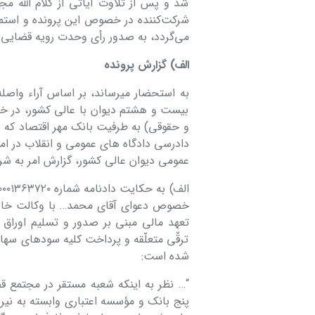
شد و پس از تلاوت آیاتی از کلام الله 
شرکت‌کننده در خصوص این پرونده و استما
می‌گردد، به صدور رأی وحدت رویه قضایی شماره ٨۵١ ـ ۱۴۰۳/۶/۲۰ من
الف) گزارش پرونده
به استحضار میرساند، بر اساس آراء واصل
بیست و ھشتم دیوان با عالی کشور، در 
دادرسی دادگاه ھای عمومی و انقلاب در 
عمومی دیوان عالی کشور، گزارش امر به شر
خصوص دعوای آقای محمد… با وکالت خانمھا
ترقّی متعلّقه و پرداخت کلیه سودھای سھام
شده است:
“… نظر به اینکه شعبه مستقر در مجتمع 
پنج بانک و مؤسسه اعتباری وابسته به نی