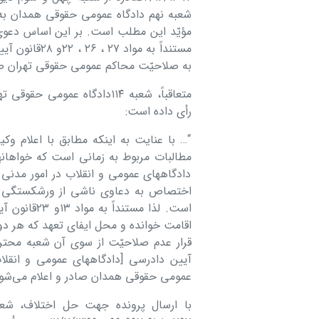
مستنداً به م
به صلاحیّت محاکم عمومی حقوقی تھران صاد
رأی داده است:
“… با عنایت به اینکه مطابق با اعلام و
دادگاهھای عمومی و انقلاب در امور مدنی 
اختصاص به دعاوی ناشی از ورشکستگی و
است. لذا مس
اقامت خوانده و محل ایفای تعھد که ھر د
آیین دادرسی [دادگاهھای عمومی و انقلاب
عمومی حقوقی ھمدان صادر و اعلام می‌شو
با ارسال پرونده جھت حل اختلاف، شع