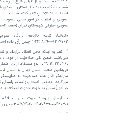
داده شده است و از طرفی فارغ از رسیدگ
شعب دادگاه تجدید نظر استان و صدور قرار 
عمومی حقوقی شھرستان تھران (شعبه ١١مستقر در مجتمع قضایی شھید بھشتی) صادر و اعلام مینماید.”
١۴٠٢٢۶٨٣٩٠٠٠۶٣٠٧٧۶٢چنین رأی داده است:
“… نظر به اینکه محل انعقاد قرارداد و شع
مارّالذکر قرار عدم صلاحیّت به شایستگ
در امور[ مدنی به جھت حدوث اختلاف با داد
با ارسال پرونده جھت حل اختلاف، 
١۴٠٢٠۶٣٩٠٠٠٠۴٢٧٣٠١ـ ،٣٠/۵/١۴٠٢ چنین رأی داده است: