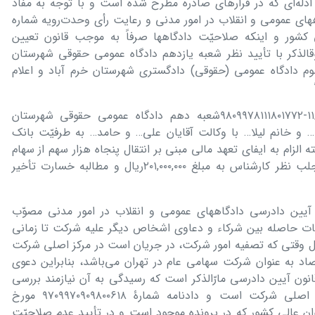
ادلّه‌ای که در قرارھای صادره مطرح شده است و با توجه به مفاد
رسی دادگاهھای عمومی و انقلاب در امور مدنی و رعایت رأی وحدت‌رویه شماره
ان عالی کشور و اینکه صلاحیّت دادگاهھا صرفاً به موجب قانون تعیین
جرای ماده [٢٧] ٢٨ قانون فوقالذکر با تأیید نظر شعبه یازدھم دادگاه عمومی حقوقی شھرستان
م دادگاه عمومی (حقوقی) دادگستری شھرستان خرم آباد و اعلام
ب) به حکایت دادنامه شماره ١١/١٢/١٣٩٨-٩٨٠٩٩٧٨١١١٨٠١٧٧٢شعبه دھم دادگاه عمومی حقوقی شھرستان
 خانم لیلا… با وکالت آقایان علی… و حامد… به طرفیّت بانک
الزام به ایفای تعھد مالی مبنی بر انتقال پنجاه ھزار سھم از سھام
بانک مھر اقتصاد و پرداخت خسارت با جلب نظر کارشناس به مبلغ ٢٠١,٠٠٠,٠٠٠ریال و مطالبه خسارت تأخیر
ه اینکه بر اساس ماده ٢٢قانون آیین دادرسی دادگاهھای عمومی و انقلاب در امور مدنی مصوّب
تلافات حاصله بین شرکاء و دعاوی اشخاص دیگر علیه شرکت تا زمانی
ل وقتی که تصفیه امور شرکت، در جریان است در مرکز اصلی شرکت
صاد به عنوان شرکت سھامی عام در تھران می‌باشد، بنابراین دعوی
روحه از مصادیق ذکر شده در ماده ٢٢قانون آیین دادرسی مارّالذکر است که رسیدگی به آن نیازمند بررسی
حسابھا و اقدامات انجام شده در مرکز اصلی شرکت است و دادنامه شمارۀ ٩٧٠٩٩٧٠٩٠٩٨٠٠۶١٨ مورخ
وم دیوان عالی کشور که در پرونده موجود است و در تأیید عدم صلاحیّت