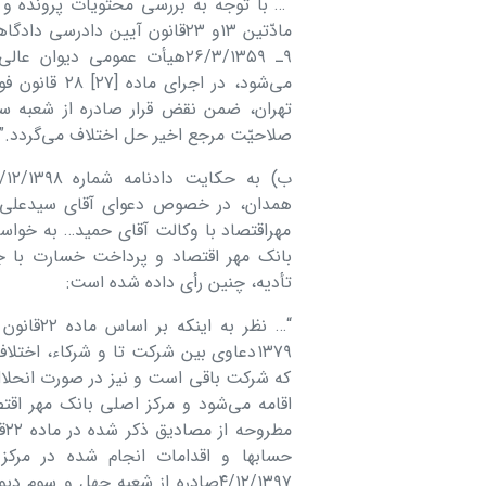
“… با توجه به بررسی محتویات پرونده و 
مادّتین ١٣و ٢٣قانون آیین داد
٩ـ ٢۶/٣/١٣۵٩ھیأت عمومی دیو
می‌شود، در ا
تھران، ضمن نقض قرار صادره از شعبه سو
صلاحیّت مرجع اخیر حل اختلاف می‌گردد.”
ھمدان، در خصوص دعوای آقای سیدعلی… و
مھراقتصاد با وکالت آقای حمید… به خواسته 
تأدیه، چنین رأی داده شده است:
“… نظر ب
١٣٧٩دعاوی بین شرکت تا و شرکاء، اخ
که شرکت باقی است و نیز در صورت انحلا
اقامه می‌شود و مرکز اصلی بانک مھر اقت
مط
۴/١٢/١٣٩٧صادره از شعبه چھل و س