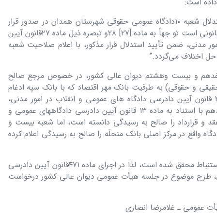
“با توجه به مراتب فوق، نظر به اینکه استدلال شعبه ١٠دادگاه عمومی حقوقی شھرستان ھمدان در صدور قرار
عدم صلاحیّت صحیح و منطبق با موازین قانونی است تو جھاً به ماده [٢٧] ٢٨و تبصره ذیل ماده ٢٧قانون آیین
ور مدنی، ضمن تأیید استدلال قرار مذکور، با اعلام صلاحیت شعبه
فدھم و بیست وھشتم دیوان عالی کشور، در خصوص مرجع صالح
یقی و حقوقی) به طرفیت بانک مھر اقتصاد که با بانک سپه ادغام
شده است با استنباط از مواد ٢٢ ،١٣و ٢٣ قانون آیین دادرسی دادگاه ھای عمومی و انقلاب در امور مدنی،
اختلاف نظر دارند. به طوری که شعبه ھفدھم با استناد به ماده ١٣ قانون آیین دادرسی دادگاهھای عمومی و
عقد و قرارداد را صالح به رسیدگی دانسته است، اما شعبه بیست و
اده ٢٣قانون مزبور، دادگاه واقع در مرکز اصلی بانک منحلّه را صالح به رسیدگی اعلام کرده
بنا به مراتب، در موضوع مشابه، اختلاف استنباط محقق شده است، لذا در اجرای ماده ۴٧١قانون آیین دادرسی
ی، طرح موضوع در جلسه ھیأت عمومی دیوان عالی کشور درخواست
یأت عمومی ـ غلامرضا انصاری