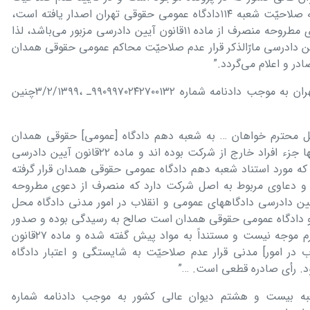
شعبه نھم دادگاه عمومی حقوقی ھمدان به صلاحیّت شعبه ١١۴دادگاه عمومی حقوقی تھران اصدار یافته است،
مؤیّد این مطلب است. بر این اساس دعوی مطروحه منصرف از ماده ١١قانون آیین دادرسی مزبور می‌باشد، لذا
واد ٢٧ ، ٢۶ ، ٢٢و ٢٨قانون آیین دادرسی مارّالذکر قرار عدم صلاحیّت محاکم عمومی حقوقی ھمدان
ر و اعلام می‌گردد.”
متعاقباً، شعبه ١١۴دادگاه عمومی حقوقی تھران به موجب دادنامه شماره ٩٩٠٩٩٧٠٢۴٢٧٠٠١٣٢ـ ،٣/٢/١٣٩٩چنین
کیل محترم خواھان … به شعبه دھم دادگاه [عمومی] حقوقی ھمدان
مطالبات مربوط به زمانی است که خواھانھا جزء افراد خارج از شرکت بوده اند و ماده ٢٢قانون آیین دادرسی
که مورد استناد شعبه دھم دادگاه عمومی حقوقی ھمدان قرار گرفته
 دعاوی مربوط به اصل شرکت دارد که منصرف از دعوی مطروحه
تنداً به مواد ١٣و ٢٣قانون آیین دادرسی دادگاهھای عمومی و انقلاب در امور مدنی دادگاه محل
و دادگاه عمومی حقوقی ھمدان است صالح به رسیدگی بوده و صدور
قرار عدم صلاحیّت از سوی آن شعبه محترم موجه نیست و مستنداً به مواد پیش گفته شده و ماده ٢٧قانون
 در امور] مدنی قرار عدم صلاحیّت به شایستگی و اعتبار دادگاه
د. رأی صادره قطعی است. …”
به بیست و ھشتم دیوان عالی کشور به موجب دادنامه شماره