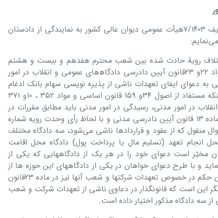
ر
احتراماً در خصوص پرونده وحدت رویه ردیف ٧/١۴٠٣ھیأت عمومی دیوان عالی کشور به نمایندگی از دادستان
‌نمایم:
ختلاف رویۀ حادث شده بین شعب محترم ھفدھم و بیست و ھشتم
دیوان عالی کشور با استنباط مختلف از مواد ٢٢و ٢٣قانون آیین دادرسی دادگاھ‌ھای عمومی و انقلاب در امور
ه دعوای ایفای تعھدات ناشی از پذیره نویسی سھام بانک ادغام
شده در بانک دیگر” است لذا عنایت به اینکه مستفاد از اصول ٣۴و ١۵٩ قانون اساسی و مواد ٣۵٢ ، ١٠و ٣٧١
قلاب در امور مدنی، رسیدگی در امور مدنی باید مطابق مقررات در
دادگاه صالح انجام شود، ھمچنین مطابق ماده ١٣ قانون آیین دادرسی مدنی و با لحاظ رأی وحدت رویه شماره
ی راجع به اموال منقول که از عقود و قراردادھا ناشی می‌شود، سه دادگاه مختلف
محل انجام تعھد (تسلیم مال یا پرداخت پول) دادگاه محل اقامت
ن مخیّر است دعوای خود را در ھر یک از دادگاهھایی که یکی از
ماید و با طرح دعوای خواھان در یکی از دادگاهھای این حوزه ھا از
سایر دادگاھھا سلب صلاحیّت می‌شود. این حکم در خصوص تعھدات شرکتھا و شعب آنھا نیز در ماده ٢٣قانون
گر این است که قانونگذار در دعاوی ناشی از تعھدات شرکت و شعب
از سه دادگاه مذکور اختیار داده است.