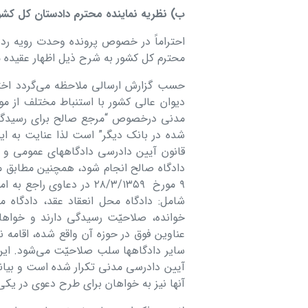
ب) نظریه نماینده محترم دادستان کل کشو
محترم کل کشور به شرح ذیل اظھار عقیده می
حسب گزارش ارسالی ملاحظه می‌گردد ا
مدنی درخصوص “مرجع صالح برای رسیدگی ب
قانون آیین دادرسی دادگاھھای عمومی و ان
٩ مورخ ٢٨/٣/١٣۵٩ در دعاو
شامل: دادگاه محل انعقاد عقد، دادگاه 
خوانده، صلاحیّت رسیدگی دارند و خواھا
عناوین فوق در حوزه آن واقع شده، اقامه ن
آیین دادرسی مدنی تکرار شده است و بیان
آنھا نیز به خواھان برای طرح دعوی در یکی 