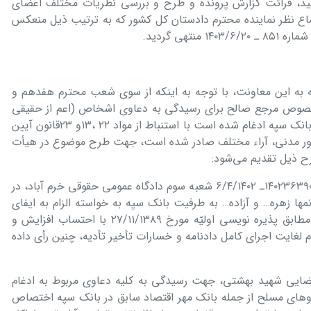
مجید، قرائت گزارش پرونده و طرح و بررسی نظریات مختلف اعضای
ع نظر نماینده محترم دادستان کل کشور که به ترتیب ذیل منعکس
تھی گردید.
ه به این معاونت، با توجه به اینکه از سوی شعب محترم ھفدھم و
خصوص مرجع صالح برای رسیدگی به دعاوی اشخاص (اعم از حقیقی
و حقوقی) به طرفیت بانک مھر اقتصاد که بانک سپه ادغام شده است با استنباط از مواد ٢٢ ،١٣و ٢٣قانون آیین
امور مدنی، آراء مختلف صادر شده است، جھت طرح موضوع در ھیأت
ح ذیل تقدیم می‌شود:
الف) به حکایت دادنامه شماره ١۴٠٢٣۶٣٩٠٠٠١٣۶٣٧٢٠ـ ۶/۴/١۴٠٢ شعبه سوم دادگاه عمومی حقوقی خرم آباد، در
 زھره… و آزاده… به طرفیت بانک سپه به خواسته الزام به ایفای
تعھد مالی مبنی بر صدور و تسلیم اوراق مطابق پذیره نویسی اولیّه مورخ ٢٧/١١/١٣٨٩ با احتساب افزایش و
 لغایت اجرای کامل دادنامه و خسارات تأخیر تأدیه، چنین رأی داده
قضایی شھید بھشتی، جھت رسیدگی به کلیه دعاوی مربوط به ادغام
روھای مسلح از جمله بانک مھر اقتصاد سابق در بانک سپه اختصاص