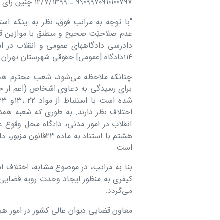
٩٩٠٩٩٧٠٩١٠١٠٠٧٩٧ ـ ١٢/٧/١٣٩٩ چنین رأی داده است:
دادرسی دادگاهھای عمومی و انقلاب در ام
١١۴دادگاه [عمومی] حقوقی شھرستان تھران حل اختلاف می‌گردد.”
چنانکه ملاحظه می‌شود، شعب محترم ھ
برای رسیدگی به دعاوی اشخاص (اعم از حق
انقلاب در امور مدنی، دادگاه محل وقوع 
ھشتم با استناد به م
است.
کیفری به منظور ایجاد وحدت رویه قضای
می‌گردد.
معاون قضایی دیوان عالی کشور در امور ھ