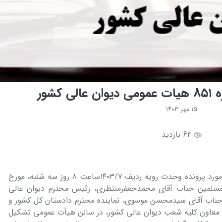
کشور
۱۵ مهر ۱۴۰۳
62 بازدید
جلسه ھیأت عمومی دیوان عالی کشور در مورد پرونده وحدت رویه ردیف ١۴٠٣/٧ساعت ٨ روز سه شنبه، مورخ
لام والمسلمین جناب آقای محمدجعفرمنتظری، رئیس محترم دیوان عالی
جناب آقای سیدمحسن موسوی، نماینده محترم دادستان کل کشور و
 معاون کلیه شعب دیوان عالی کشور، در سالن ھیأت عمومی تشکیل