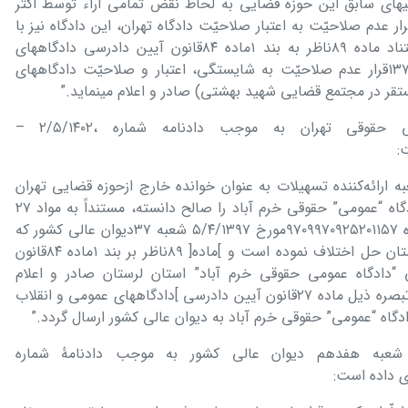
یھای سابق این حوزه قضایی به لحاظ نقض تمامی آراء توسط اکثر
عدم صلاحیّت به اعتبار صلاحیّت دادگاه تھران، این دادگاه نیز با
لحاظ استدلالات پیشتر گفته شده به استناد ماده ٨٩ناظر به بند ١ماده ٨۴قانون آیین دادرسی دادگاهھای
عمومی و انقلاب در امور مدنی مصوب ١٣٧٩قرار عدم صلاحیّت به شایستگی، اعتبار و صلاحیّت دادگاهھای
متعاقباً، شعبه یازدھم دادگاه عمومی حقوقی تھران به موجب دادنامه شماره ،٢/۵/١۴٠٢ –
به ارائه‌کننده تسھیلات به عنوان خوانده خارج ازحوزه قضایی تھران
می‌باشد، ضمن نفی صلاحیّت از خود، دادگاه “عمومی” حقوقی خرم آباد را صالح دانسته، مستنداً به مواد ٢٧
،٢۶ ،٢٣ ،١١ ،٣ ،٢ ،١و مستفاد از رأی شماره ٩٧٠٩٩٧٠٩٢۵٢٠١١۵٧مورخ ۵/۴/١٣٩٧ شعبه ٣٧دیوان عالی کشور که
فی‌مابین شعب استان تھران و استان لرستان حل اختلاف نموده است و ]ماده[ ٨٩ناظر بر بند ١ماده ٨۴قانون
ی “دادگاه عمومی حقوقی خرم آباد” استان لرستان صادر و اعلام
می‌گردد. مقتضی است پرونده در راستای تبصره ذیل ماده ٢٧قانون آیین دادرسی ]دادگاهھای عمومی و انقلاب
گاه “عمومی” حقوقی خرم آباد به دیوان عالی کشور ارسال گردد.”
شعبه ھفدھم دیوان عالی کشور به موجب دادنامۀ شماره