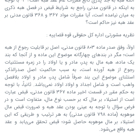
آنکه هبه به جد پدری تابع مقررات عام عقد هبه است؟ ۲- با توجه
به اینکه در قانون مدنی راجع به شرایط قبض در فصل هبه ذکری
به میان نیامده است، آیا مقررات مواد ۳۶۷ و ۳۶۸ قانون مدنی بر
عقد هبه نیز حاکم است؟
نظریه مشورتی اداره کل حقوقی قوه قضاییه :
اولاً، وفق صدر ماده ۸۰۳ قانون مدنی، اصل بر قابلیت رجوع از هبه
است؛ مگر در بندهای چهارگانه موضوع این ماده و از آنجا که بند
یک ماده، هبه مال به پدر، مادر و یا اولاد را در زمره مستثنیات
رجوع از هبه آورده است، به سبب حاکمیت اصل صدرالذکر،
استثنای موضوع این بند صرفاً شامل پدر، مادر و اولاد بلافصل
واهب است و شامل اجداد و اولاد اولاد نمی‌باشد. ثانیاً، با توجه
به حکم مقرر در قسمت اخیر ماده ۳۶۷ قانون مدنی، قبض عبارت
است از استیلاء بر مال که بر حسب نوع مال، متفاوت است و در
فرض سؤال با توجه به عینی بودن عقد هبه و ضرورت قبض مال
موهوبه (ماده ۷۹۸ قانون مدنی) به هر ترتیب و طریقی که این
استیلاء بر مال موهوبه حاصل شود؛ قبض تحقق می‌یابد و عقد
هبه واقع می‌شود.