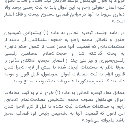
مربوط به اموال غیرمنقول توسط سازمان ثبت‌ اسناد و املاک کشور،
کلیه اعمال حقوقی راجع به این اموال باید به ثبت رسمی برسد والا
دعاوی مربوط به آنها در مراجع قضایی مسموع نیست و فاقد اعتبار
است.»
در ادامه جلسه، تبصره الحاقی به ماده (۱) پیشنهادی کمیسیون
حقوق و قضائی مجمع‌ راجع به «نحوه استثناشدن آن دسته از
مستندات‌عادی که قطعیت آنها محرز است‌ از شمول حکم‌ قانون»
به بحث گذاشته شد و حجت‌الاسلام المسلمین رئیسی
رئیس‌جمهوری و نیز تنی چند از اعضای مجمع، استثنای مذکور را
صرفا ناظر به مستندات ایجاد شده تا پیش از لازم الاجرا شدن
قانون الزام به ثبت معاملات اموال غیرمنقول، قابل قبول و موجه
دانستند که تبصره مذکور با همین قید به تصویب مجمع رسید.
مطابق‌ مفاد تبصره الحاقی به ماده (۱) طرح الزام به ثبت معاملات
اموال غیرمنقول مصوب مجمع تشخیص مصلحت‌نظام «دعاوی
راجع به مستندات معاملات ثبت‌ نشده تا قبل از لازم الاجرا شدن
این قانون که قطعیت آنها به تشخیص رئیس قوه‌ قضائیه محرز
باشد پذیرفته می‌شود.»