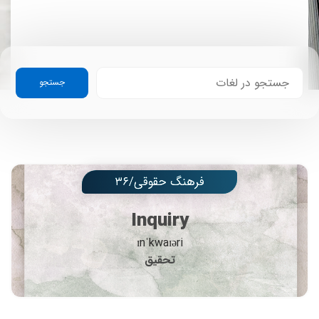
جستجو
فرهنگ حقوقی/۳۶
Inquiry
ɪnˈkwaɪəri
تحقیق