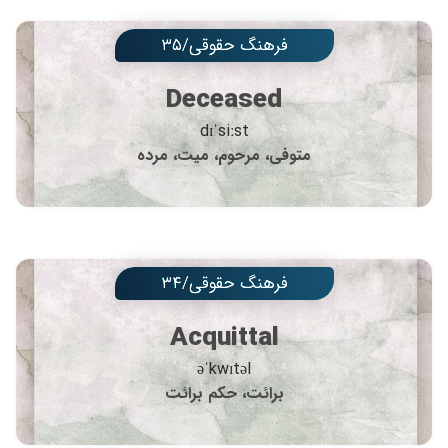
فرهنگ حقوقی/۳۵
Deceased
dɪˈsiːst
متوفی، مرحوم، میت، مرده
فرهنگ حقوقی/۳۴
Acquittal
əˈkwɪtəl
برائت، حکم برائت