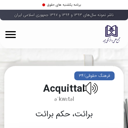
برنامه یکشنبه های حقوق
ناشر نمونه سال‌های ۱۳۹۳ و ۱۳۹۴ و ۱۳۹۷ جمهوری اسلامی ایران
فرهنگ حقوقی/۳۴
Acquittal
əˈkwɪtəl
برائت، حکم برائت