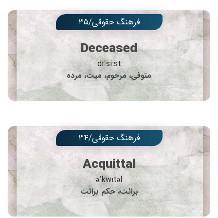
فرهنگ حقوقی/۳۵
Deceased
dɪˈsiːst
متوفی، مرحوم، میت، مرده
فرهنگ حقوقی/۳۴
Acquittal
əˈkwɪtəl
برائت، حکم برائت