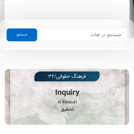
جستجو
فرهنگ حقوقی/۳۶
Inquiry
ɪnˈkwaɪəri
تحقیق