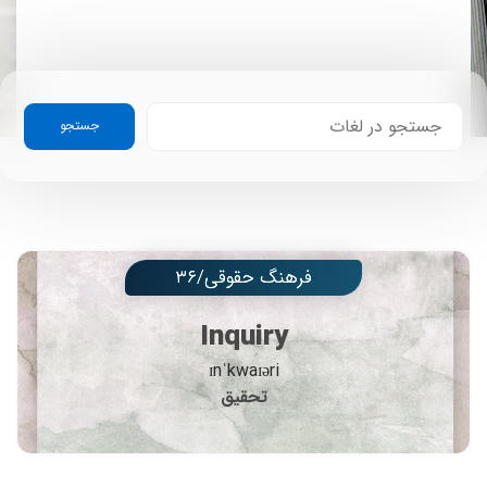
جستجو
فرهنگ حقوقی/۳۶
Inquiry
ɪnˈkwaɪəri
تحقیق