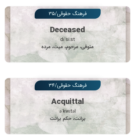
فرهنگ حقوقی/۳۵
Deceased
dɪˈsiːst
متوفی، مرحوم، میت، مرده
فرهنگ حقوقی/۳۴
Acquittal
əˈkwɪtəl
برائت، حکم برائت