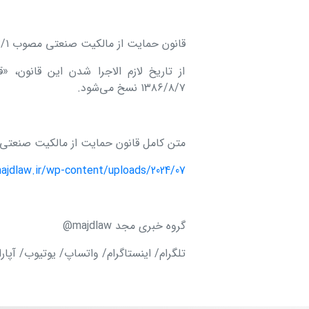
قانون حمایت از مالکیت صنعتی مصوب ۱۴۰۳/۳/۱ در روزنامه رسمی روز ۱۹ تیرماه منتشر شد.
از تاریخ لازم الاجرا شدن این قانون،
۱۳۸۶/۸/۷ نسخ می‌شود.
متن کامل قانون حمایت از مالکیت صنعتی:
https://majdlaw.ir/wp-content/uploads/2024/07/قانون-حمایت-ما
گروه خبری مجد
majdlaw@
تلگرام/ اینستاگرام/ واتساپ/ یوتیوب/ آپار