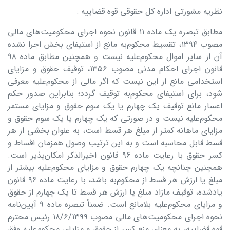
نظریه مشورتی اداره کل حقوقی قوه قضاییه :
مطابق تبصره یک ماده ۱۱ قانون نحوه اجرای محکومیت‌های مالی
مصوب ۱۳۹۴، تقسیط محکوم‌به مانع از استیفای بخش اجرا نشده
آن از سایر اموال محکوم‌علیه نیست و همچنین مطابق ماده ۹۸
قانون اجرای احکام مدنی مصوب ۱۳۵۶، توقیف حقوق و مزایای
استخدامی مانع از این نیست که اگر مالی از محکوم‌علیه معرفی
شود، برای استیفای محکوم‌به توقیف گردد؛ بنابراین صدور حکم
اعسار مانع توقیف یک چهارم یا یک سوم حقوق و مزایای مستمر
محکوم‌علیه نیست و در صورتی ‌که یک چهارم یا یک سوم حقوق و
مزایای ماهانه کمتر از مبلغ هر قسط است، به عنوان بخشی از هر
قسط قابل محاسبه است و به این ترتیب وصول همزمان اقساط و
کسر حقوق با رعایت ماده ۹۶ قانون اخیرالذکر امکان‌پذیر است.
همچنین چنانچه یک چهارم حقوق و مزایای محکوم‌علیه بیشتر از
مبلغ یا ارزش هر قسط از محکوم‌به باشد، با رعایت ماده ۹۶ قانون
یادشده، توقیف مازاد مبلغ یا ارزش هر قسط تا یک چهارم از حقوق
و مزایای محکوم‌علیه بلامانع است. ضمناً تبصره ماده ۹ آیین‌نامه
نحوه اجرای محکومیت‌های مالی مصوب ۱۸/۶/۱۳۹۹ رئیس محترم
قوه قضاییه، به معنای منع کسر از حقوق و مزایای محکوم‌علیه وفق