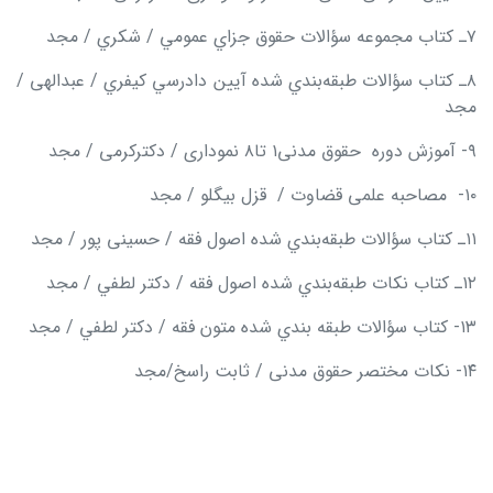
۷ـ كتاب مجموعه سؤالات حقوق جزاي عمومي / شكري / مجد
۸ـ كتاب سؤالات طبقه
بندي شده آيين دادرسي كيفري / عبدالهی /
مجد
۹- آموزش دوره حقوق مدنی۱ تا۸ نموداری / دکترکرمی / مجد
۱۰- مصاحبه علمی قضاوت / قزل بیگلو / مجد
۱۱ـ كتاب سؤالات طبقه
بندي شده اصول فقه / حسینی پور / مجد
۱۲ـ كتاب نكات طبقه
بندي شده اصول فقه / دكتر لطفي / مجد
۱۳- كتاب سؤالات طبقه بندي شده متون فقه / دكتر لطفي / مجد
۱۴- نکات مختصر حقوق مدنی / ثابت راسخ/مجد