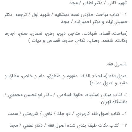
شهيد ثاني / دكتر لطفي / مجد
۲ – كتاب مباحث حقوقي لمعه دمشقیه / شهيد اول / ترجمه دکتر
حسيني
نيك و دكتر احمدزاده / مجد
(مباحث: قضاء، شهادت، متاجر، دین، رهن، ضمان، صلح، اجاره،
وکالت، شفعه، وصایا، نکاح، حدود، قصاص و دیات )

اصول فقه
اصول فقه (مباحث: الفاظ، مفهوم و منطوق، عام و خاص، مطلق و
مقید و اصول عملیه)
۱ـ كتاب مباني استنباط حقوق اسلامي / دكتر ابوالحسن محمدي /
دانشگاه تهران
۲ ـ كتاب اصول فقه كاربردي / دو جلد / قافي / شريعتي / سمت
۳ – كتاب نكات طبقه بندي شده اصول فقه / دكتر لطفي / مجد