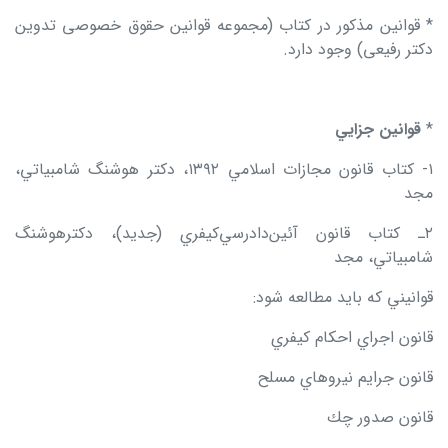
* قوانين مذكور در كتاب (مجموعه قوانين حقوق خصوصی تدوين
دکتر رفیعی) وجود دارد.
*
قوانين جزايي
۱- كتاب قانون مجازات اسلامي ۱۳۹۲، دكتر هوشنگ شامبياتي،
مجد
۲ـ كتاب قانون آئين
دادرسي
كيفري (جديد)، دكترهوشنگ
شامبياتي، مجد
قوانيني كه بايد مطالعه شود:
قانون اجراي احكام كيفري
قانون جرايم نيروهاي مسلح
قانون صدور چك