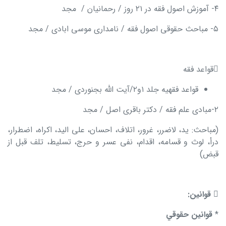
۴- آموزش اصول فقه در ۲۱ روز / رحمانیان / مجد
۵- مباحث حقوقی اصول فقه / نامداری موسی ابادی / مجد

قواعد فقه
قواعد فقهیه جلد ۱و۲/آیت الله بجنوردی / مجد
۲-مبادی علم فقه / دکتر باقری اصل / مجد
(مباحث: ید، لاضرر، غرور، اتلاف، احسان، علی الید، اکراه، اضطرار،
درأ، لوث و قسامه، اقدام، نفی عسر و حرج، تسلیط، تلف قبل از
قبض)

قوانين:
*
قوانين حقوقي