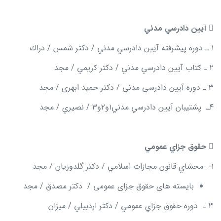

آيين دادرسي مدني
۱ ـ دوره پیشرفته آيين دادرسي مدني / دكتر شمس / دراك
۲ ـ كتاب آيين دادرسي مدني / دكتر كريمي / مجد
۳ ـ دوره آیین دادرسی مدنی / دکتر حمید ابهری / مجد
۴ـ پشتيبان آيين دادرسي مدني۱و۲و۳ / نصيري / مجد

حقوق جزاي عمومي
۱- محشاي قانون مجازات اسلامي / دكتر گلدوزيان / مجد
بایسته های حقوق جزای عمومی / دکتر مصدق / مجد
۳ ـ دوره حقوق جزاي عمومي / دكتر اردبيلي / ميزان