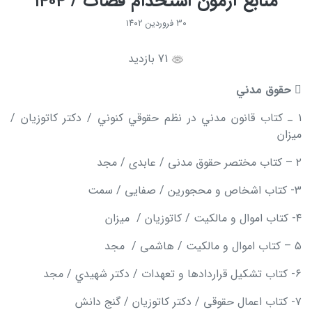
منابع آزمون استخدام قضات / ۱۴۰۴
۳۰ فروردین ۱۴۰۲
71 بازدید

حقوق مدني
۱ ـ كتاب قانون مدني در نظم حقوقي كنوني / دكتر كاتوزيان /
ميزان
۲ – کتاب مختصر حقوق مدنی / عابدی / مجد
۳- کتاب اشخاص و محجورین / صفایی / سمت
۴- کتاب اموال و مالکیت / کاتوزیان / میزان
۵ – کتاب اموال و مالکیت / هاشمی / مجد
۶- كتاب تشكيل قراردادها و تعهدات / دكتر شهيدي / مجد
۷- کتاب اعمال حقوقی / دکتر کاتوزیان / گنج دانش