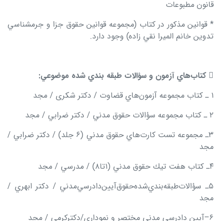
قانون مطبوعات
* قوانين مذكور در كتاب (مجموعه قوانين حقوق جزا و جرمشناسي
تدوين خانم الميرا نقي زاده) وجود دارد.

كتاب
هاي آزمون و سؤالات طبقه بندي شده موضوعي:
۱ ـ كتاب مجموعه آزمون
هاي قضاوت / دكتر شکری / مجد
۲ ـ كتاب مجموعه سؤالات حقوق مدني / دكتر ضرابي / مجد
۳ـ مجموعه تست كارت
هاي حقوق مدني (۶ جلد) / دكتر ضرابي /
مجد
۴ـ كتاب هفت تيك حقوق مدني (۱تا۸) / مدرسي / مجد
۵ـ سؤالات
طبقه
بندي
شده
حقوق
آيين
دادرسي
مدني / دكتر ابهري /
مجد
۶–آیین دادرسی مدنی مختصر و نموداری/دکترکرمی / مجد