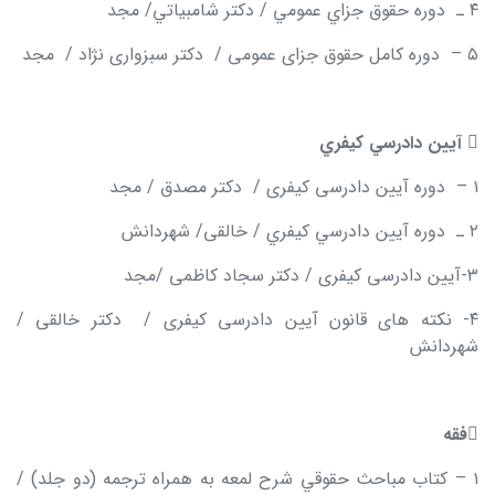
۴ ـ دوره حقوق جزاي عمومي / دكتر شامبياتي/ مجد
۵ – دوره کامل حقوق جزای عمومی / دکتر سبزواری نژاد / مجد

آيين دادرسي كيفري
۱ – دوره آیین دادرسی کیفری / دکتر مصدق / مجد
۲ ـ دوره آيين دادرسي كيفري / خالقی/ شهردانش
۳-آیین دادرسی کیفری / دکتر سجاد کاظمی /مجد
۴- نکته های قانون آیین دادرسی کیفری / دکتر خالقی /
شهردانش

فقه
۱ – كتاب مباحث حقوقي شرح لمعه به همراه ترجمه (دو جلد) /