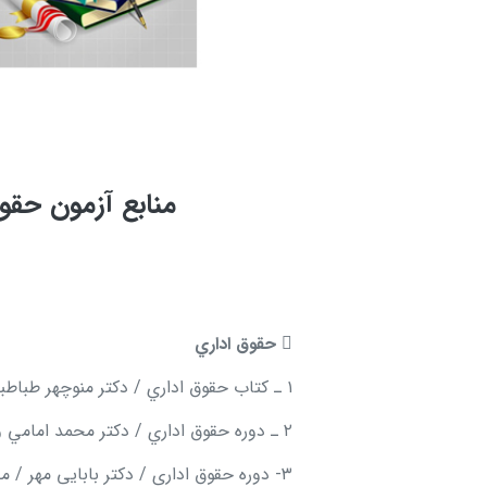
منابع آزمون حقوق 

حقوق اداري
۱ ـ كتاب حقوق اداري / دكتر منوچهر طباطبايي مؤتمني / سمت
۲ ـ دوره حقوق اداري / دكتر محمد امامي و كوروش استوار سنگری / ميزان
۳- دوره حقوق اداری / دکتر بابایی مهر / مجد