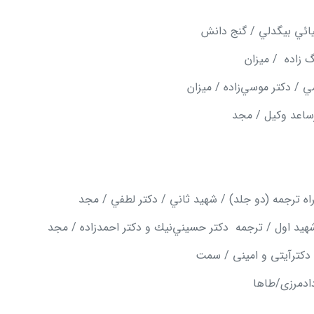
يائي بيگدلي / گنج دانش
مي / دكتر موسي
زاده / ميزان
نيك و دكتر احمدزاده / مجد