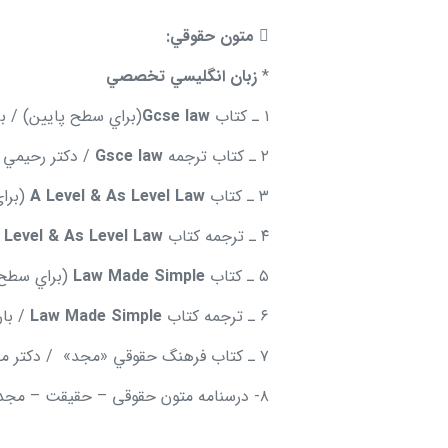

متون حقوقي:
*
زبان انگليسي تخصصي
۱ ـ كتاب
Gcse law
(براي سطح پايين) / ب
۲ ـ كتاب ترجمه
Gsce law
/ دكتر رحيمي
۳ ـ كتاب
A Level & As Level Law
(برا
۴ ـ ترجمه كتاب
 Level & As Level Law
۵ ـ كتاب
Law Made Simple
(براي سطح ب
۶ ـ ترجمه كتاب
Law Made Simple
/ بار
۷ ـ كتاب فرهنگ حقوقي «مجد» / دكتر محمدتقي رفيعي / مجد
۸- درسنامه متون حقوقی – حقیقت – مجد