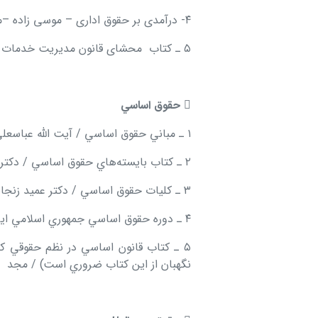
۴- درآمدی بر حقوق اداری – موسی زاده –مجد
۵ ـ كتاب محشای قانون مديريت خدمات كشوري ، فرهنگ فقيه لاريجاني و محمد وارسته بازقلعه / مجد

حقوق اساسي
۱ ـ مباني حقوق اساسي / آيت الله عباسعلي عميد زنجاني / مجد
۲ ـ كتاب بايسته
هاي حقوق اساسي / دكتر 
۳ ـ كليات حقوق اساسي / دكتر عميد زنجاني / مجد
۴ ـ دوره حقوق اساسي جمهوري اسلامي ايران / دكتر سيد محمد هاشمي / ميزان
۵ ـ كتاب قانون اساسي در نظم حقوقي ك
نگهبان از اين كتاب ضروري است) / مجد