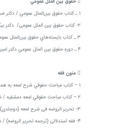

حقوق بين الملل عمومي
۱ ـ كتاب حقوق بين
الملل عمومي / دكتر ض
۲- کتاب حقوق بین الملل عمومی/ دکتر بیگ زاده / میزان
۳ ـ كتاب بايسته
هاي حقوق بين
الملل عمو
۴ ـ دوره حقوق بين الملل عمومي دكتر اميرساعد وكيل / مجد

متون فقه
۱ – كتاب مباحث حقوقي شرح لمعه به همراه ترجمه (دو جلد) / شهيد ثاني / دكتر لطفي / مجد
۲ – كتاب مباحث حقوقي لمعه دمشقیه / شهيد اول / ترجمه دکتر حسيني
۳- تحریر الروضه فی شرح لمعه (دوجلدی) دکترآیتی و امینی / سمت
۴- فقه استدلالی (ترجمه تحریر الروضه) / دادمرزی/طاها