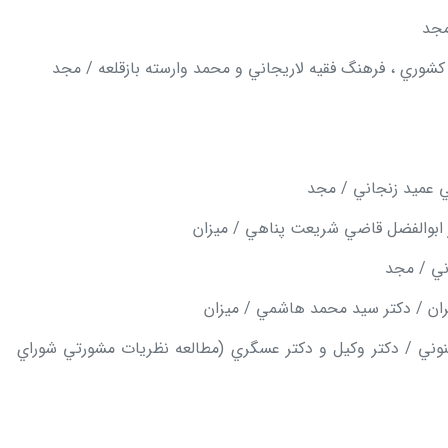
ابوالفضل قاضي شريعت پناهي / ميزان
نوني / دكتر وكيل و دكتر عسگري (مطالعه نظريات مشورتي شوراي