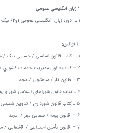
*
زبان انگليسي عمومي
۱ ـ دوره زبان انگلیسی عمومی ۱و۲/ نیک نسب / مجد

قوانين:
۱ ـ کتاب قانون اساسی / حسینی نیک / مجد
۲ – کتاب قانون مديريت خدمات كشوري / تدوين وارسته / مجد
۳ – قانون کار / ساعتچی / مجد
۴ ـ کتاب قانون شوراهاي اسلامي شهر و روستا / تدوين حسيني نيك / مجد
۵ ـ کتاب قانون شهرداري / تدوين شفيعي پور / مجد
۶ – قانون بیمه / صفایی مهر / مجد
۷ – قانون تأمین اجتماعی / قشقایی / مجد