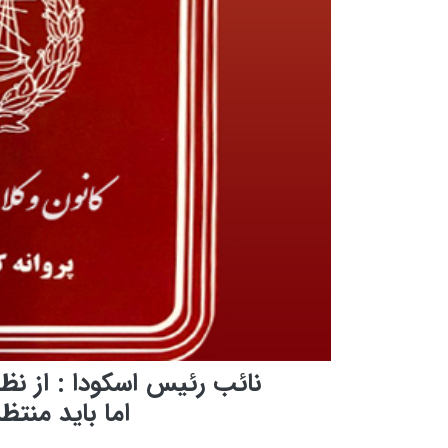
نائب رئیس اسکودا : از نظ
اما باید منتظر ت