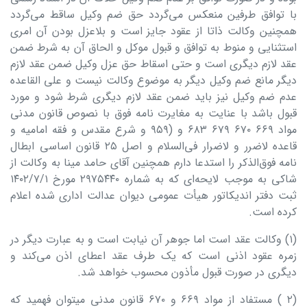
با توافق طرفین منعکس می‌گردد حق ضم وکیل ساقط می‌گردد
همچنین وکالت ذاتا از عقود جایز است و بلاعزل بودن آن امری
استثنایی و منوط به توافق و قبول موکل و الحاق آن به شرط ضمن
عقد لازم دیگری است و حتی اسقاط حق عزل وکیل ضمن عقد لازم
دیگر مانع ضم وکیل دیگر به موضوع وکالت نیست و علی القاعده
عدم ضم وکیل نیز باید ضمن عقد لازم دیگری شرط شود و مورد
قبول باشد با عنایت به مغایرت نامه فوق با نصوص قانون مدنی
مواد ۶۶۹ ۶۷۰ ۶۷۹ ۶۸۳ و (۹۵۹ و شرع مقدس و فقه امامیه و
قاعده لاضرر و لاضرار فی‌السلام و اصل ۲۵ قانون اساسی ابطال
نامه فوق‌الذکر را استدعا دارم همچنین آقای حامد مینا به وکالت از
شاکی به موجب لایحه‌ای که به شماره ۲۹۷۵۴۴۰ مورخ ۱۴۰۲/۷/۱
ثبت دفتر اندیکاتور هیأت عمومی دیوان عدالت اداری شده اعلام
کرده است.
(۱) وکالت عقد است اما جوهر آن نیابت است و به عبارت دیگر در
زمره عقود اذنی است که یک طرف عقد اعطای اذن می‌کند و
دیگری در صورت قبول مأذون محسوب خواهد شد.
(۲ ) مستفاد از مواد ۶۶۹ و ۶۷۰ قانون مدنی میتوان فهمید که