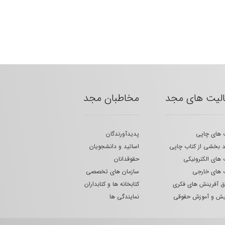
الیت های مجد
مخاطبان مجد
 های چاپی
پدیدآورندگان
 بخشی از کتاب چاپی
اساتید و دانشجویان
 های الکترونیکی
حقوقدانان
 های خارجی
سازمان های تخصصی
 آفرینش های فکری
کتابخانه ها و کتابداران
یش و آموزش حقوقی
نمایندگی ها