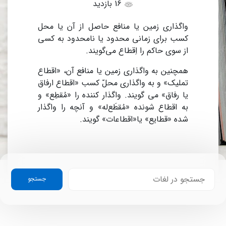
16 بازدید
واگذاری زمین یا منافع حاصل از آن یا محل
کسب برای زمانی محدود یا نامحدود به کسی
از سوی حاکم را اِقطاع می‌گویند.
همچنین به واگذاری زمین یا منافع آن، «اقطاع
تملیک» و به واگذاری محلّ کسب «اقطاع ارفاق
یا رفاق» می‏ گویند. واگذار کننده را «مُقطِع» و
به اقطاع شونده «مُقطَع‌له» و آنچه ‏را واگذار
شده «قطایع» یا«اقطاعات» گویند.
جستجو