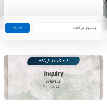
جستجو
فرهنگ حقوقی/۳۶
Inquiry
ɪnˈkwaɪəri
تحقیق