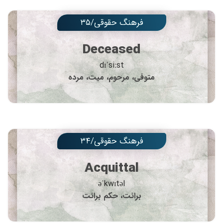
فرهنگ حقوقی/۳۵
Deceased
dɪˈsiːst
متوفی، مرحوم، میت، مرده
فرهنگ حقوقی/۳۴
Acquittal
əˈkwɪtəl
برائت، حکم برائت