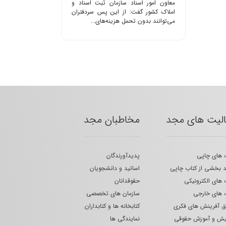
معاون امور اسناد سازمان ثبت اسناد و
املاک کشور گفت: از این پس سردفتران
می‌توانند بدون تحمل هزینه‌های...
الیت های مجد
مخاطبان مجد
 های چاپی
پدیدآورندگان
 بخشی از کتاب چاپی
اساتید و دانشجویان
 های الکترونیکی
حقوقدانان
 های خارجی
سازمان های تخصصی
 آفرینش های فکری
کتابخانه ها و کتابداران
یش و آموزش حقوقی
نمایندگی ها