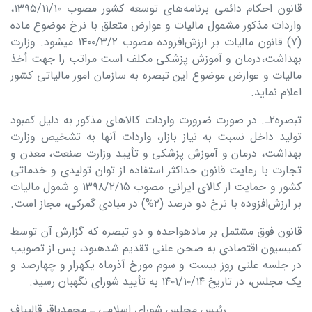
قانون احکام دائمی برنامه‌های توسعه کشور مصوب ۱۳۹۵/۱۱/۱۰،
واردات مذکور مشمول مالیات و عوارض متعلق با نرخ موضوع ماده
(۷) قانون مالیات بر ارزش‌افزوده مصوب ۱۴۰۰/۳/۲ می‏شود. وزارت
بهداشت،درمان و آموزش پزشکی مکلف است مراتب را جهت أخذ
مالیات و عوارض موضوع این تبصره به سازمان امور مالیاتی کشور
اعلام نماید.
تبصره۲ـ. در صورت ضرورت واردات کالاهای مذکور به دلیل کمبود
تولید داخل نسبت به نیاز بازار، واردات آنها به تشخیص وزارت
بهداشت، درمان و آموزش پزشکی و تأیید وزارت صنعت، معدن و
تجارت با رعایت قانون حداکثر استفاده از توان تولیدی و خدماتی
کشور و حمایت از کالای ایرانی مصوب ۱۳۹۸/۲/۱۵ و شمول مالیات
بر ارزش‌افزوده با نرخ دو درصد (۲%) در مبادی گمرکی، مجاز است.
قانون فوق مشتمل بر ماده­واحده و دو تبصره که گزارش آن توسط
کمیسیون اقتصادی به صحن علنی تقدیم شده­بود، پس از تصویب
در جلسه علنی روز بیست و سوم مورخ آذرماه یکهزار و چهارصد و
یک مجلس، در تاریخ ۱۴۰۱/۱۰/۱۴ به تأیید شورای نگهبان رسید.
رئیس مجلس شورای اسلامی ـ محمدباقر قالیباف