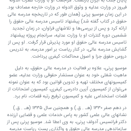
پایان جنگ به ایران بازگشت. مراجعت او با وزارت نصرت الدوله
فیروز در وزارت عدلیه و وثوق الدوله در وزارت خارجه مصادف بود.
در این زمان موسیو پرنی (همان طور كه در تاریخچه مدرسه عالی
حقوق در کتاب گفته شد) پیشنهاد تاسیس مدرسه عالی حقوق را
ارائه كرد و پس از بررسی‌ها و تلاشهای فراوان، در زمان تجدید
ششمین دوره كنترات او با وزارت عدلیه، سرانجام پروژه پیشنهاد
تاسیس مدرسه عالی حقوق او مورد پذیرش قرار گرفت. او پس از
گشایش مدرسه عالی، در كنار ریاست بر امور مدرسه، به تدریس
دروس حقوق جزا و اصول محاكمات كیفری پرداخت
.
موسیو پرنی، علاوه بر فعالیت در مدرسه عالی حقوق، به دلیل
ماهیت شغلی خود به عنوان مستشار حقوقی وزارت عدلیه، عضو
كمیسیونهای مختلف تهیه و تدوین قوانین بود كه به عنوان نمونه
می‌توان از كمیسیون آیین دادرسی كیفری، كمیسیون امتحانات از
قضات استخدامی علیه و كمیسیون ترفیع رتبه قضات، نام برد
.
در دهم صفر ۱۳۳۰ (هـ . ق.) و همچنین سال ۱۳۳۵ (هـ . ق.)
نشانهای عالی علمی كشور به پاس خدمات علمی و قضایی ارزنده
دكتر فرانسیس آدولف پرنی، به وی اعطا شد. موسیو پرنی پس از
سازماندهی مدرسه عالی حقوق و واگذاری پست ریاست مدرسه