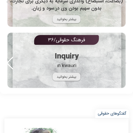
(بضاعت، استبضاع) واگذاری سرمایه به دیگری برای تجارت،
بدون سهیم بودن وی در سود و زیان.
بیشتر بخوانید
فرهنگ حقوقی/۳۶
Inquiry
ɪnˈkwaɪəri
بیشتر بخوانید
گفتگوهای حقوقی