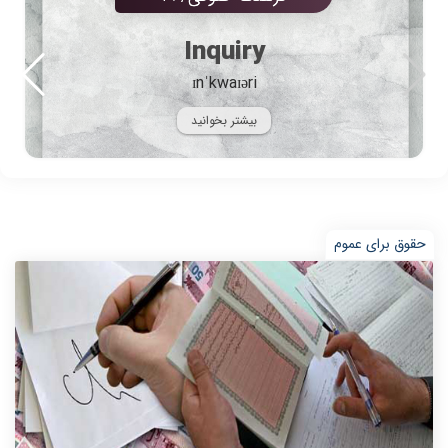
Inquiry
ɪnˈkwaɪəri
بیشتر بخوانید
حقوق برای عموم