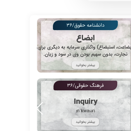
دانشنامه حقوق/۳۶
ابضاع
جمع آن ثقات ا
ضاعت، استبضاع) واگذاری سرمایه به دیگری برای
و در اصطلاح 
تجارت، بدون سهیم بودن وی در سود و زیان.
بیشتر بخوانید
فرهنگ حقوقی/۳۶
Inquiry
ɪnˈkwaɪəri
بیشتر بخوانید