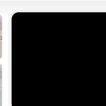
دانشنامه حقوق/۳۴
صلح بدوی
ده است
معامله مستقلی است که مبتنی بر تسالم می¬باشد
(ب
و علم
و در ردیف بیع، هبه و اجاره یکی از عقود معینه
است.
بیشتر بخوانید
فرهنگ حقوقی/۳۴
Acquittal
əˈkwɪtəl
بیشتر بخوانید