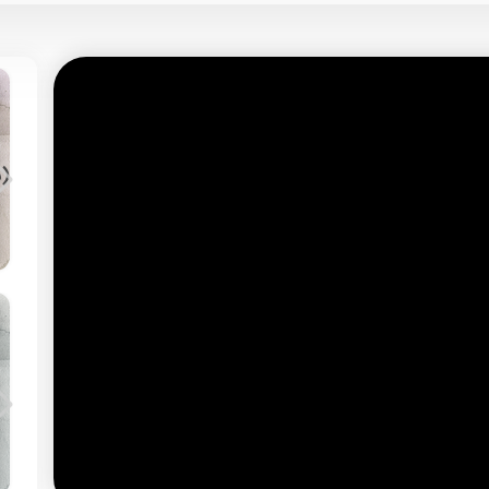
دانشنامه حقوق/۳۴
صلح بدوی
ده است
معامله مستقلی است که مبتنی بر تسالم می¬باشد
(ب
و علم
و در ردیف بیع، هبه و اجاره یکی از عقود معینه
است.
بیشتر بخوانید
فرهنگ حقوقی/۳۴
Acquittal
əˈkwɪtəl
بیشتر بخوانید