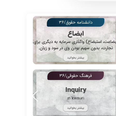
دانشنامه حقوق/۳۶
ابضاع
جمع آن ثقات ا
ضاعت، استبضاع) واگذاری سرمایه به دیگری برای
و در اصطلاح 
تجارت، بدون سهیم بودن وی در سود و زیان.
بیشتر بخوانید
فرهنگ حقوقی/۳۶
Inquiry
ɪnˈkwaɪəri
بیشتر بخوانید