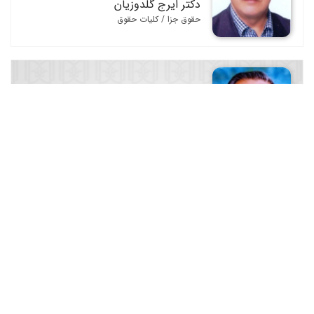
دکتر ایرج گلدوزیان
حقوق جزا / کلیات حقوق
دکترعلیرضا فیض
کلیات حقوق / مجلات و مجموعه مقالات
دکتر علی حسین نجفی ابرندآبادی
علوم جنایی